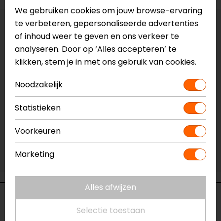
We gebruiken cookies om jouw browse-ervaring
te verbeteren, gepersonaliseerde advertenties
Vestiging Apeldoorn
of inhoud weer te geven en ons verkeer te
Niet op voorraad
analyseren. Door op ‘Alles accepteren’ te
Vestiging Breda
klikken, stem je in met ons gebruik van cookies.
Niet op voorraad
Noodzakelijk
Vestiging Capelle a/d IJssel
Niet op voorraad
Statistieken
Vestiging Eindhoven
Niet op voorraad
Voorkeuren
Vestiging Vianen
Marketing
Niet op voorraad
Alles afwijzen
Gerelateerde producten
Selectie toestaan