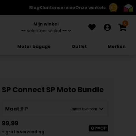
Blog
Klantenservice
Onze winkels
8.7
0
Mijn winkel
Motor bagage
Outlet
Merken
SP Connect SP Moto Bundle
Maat:
I11P
direct leverbaar
99,99
OP=OP
+ gratis verzending