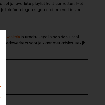
gen of je favoriete playlist kunt aanzetten. Met
 je telefoon tegen regen, stof en modder, en
nze winkels
in Breda, Capelle aan den IJssel,
opmedewerkers voor je klaar met advies. Bekijk