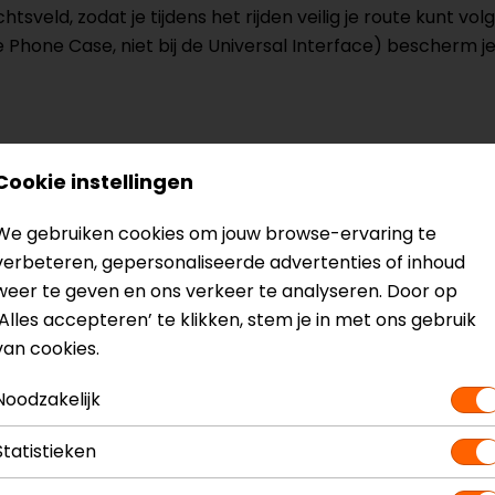
htsveld, zodat je tijdens het rijden veilig je route kunt vol
 Phone Case, niet bij de Universal Interface) bescherm je
? Neem dan
contact
met ons op of kom langs in één van
o
Cookie instellingen
kun je het product bekijken & passen en staan onze verko
We gebruiken cookies om jouw browse-ervaring te
verbeteren, gepersonaliseerde advertenties of inhoud
weer te geven en ons verkeer te analyseren. Door op
‘Alles accepteren’ te klikken, stem je in met ons gebruik
van cookies.
Model
539-MotoBundle
Noodzakelijk
Kleur
Zwart
Statistieken