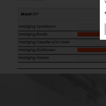
Maat:
I11P
Vestiging Apeldoorn
Vestiging Breda
Vestiging Capelle a/d IJssel
Vestiging Eindhoven
Vestiging Vianen