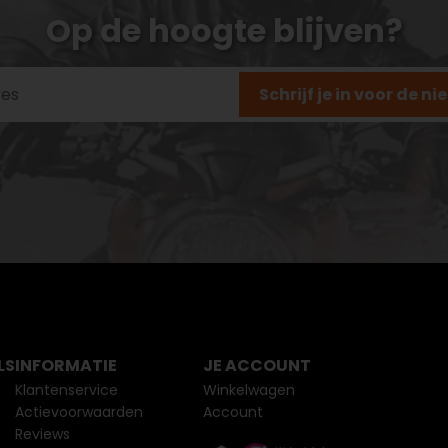
Op de hoogte blijven?
Schrijf je in voor de n
LS
INFORMATIE
JE ACCOUNT
Klantenservice
Winkelwagen
Actievoorwaarden
Account
Reviews