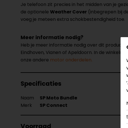
Je telefoon zit precies in het midden van je gezic
de optionele
Weather Cover
(inbegrepen bij de
voeg je meteen extra schokbestendigheid toe.
Meer informatie nodig?
Heb je meer informatie nodig over dit product
Eindhoven, Vianen of Apeldoorn. In de winkels 
onze andere
motor onderdelen.
Specificaties
Naam
SP Moto Bundle
Merk
SP Connect
Voorraad