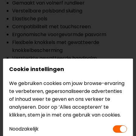
Gemaakt van volnerf rundleer
Verstelbare polsband sluiting
Elastische pols
Compatibiliteit met touchscreen
Ergonomische voorgevormde pasvorm
Flexibele knokkels met gewatteerde
knokkelbescherming
Versterkte gewatteerde handpalm
Geperforeerd leer voor ademend vermogen
Cookie instellingen
CE:EN 13594:2015
We gebruiken cookies om jouw browse-ervaring
Meer informatie nodig?
te verbeteren, gepersonaliseerde advertenties
of inhoud weer te geven en ons verkeer te
Heb je meer informatie nodig over dit product?
analyseren. Door op ‘Alles accepteren’ te
Neem dan
contact
met ons op of kom langs in één
klikken, stem je in met ons gebruik van cookies.
van
onze winkels
in Breda, Capelle aan den IJssel,
Eindhoven, Vianen of Apeldoorn. In de winkels kun je
Noodzakelijk
het product bekijken & passen en staan onze