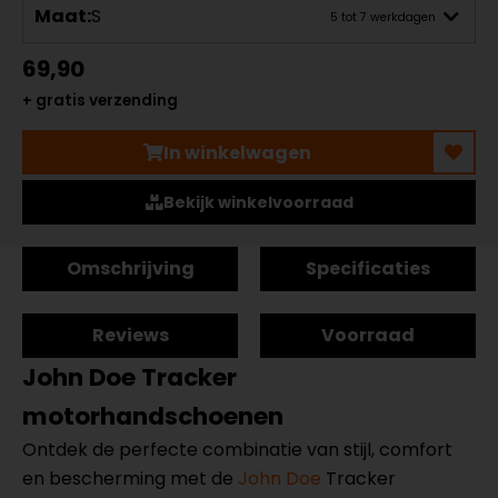
Maat:
S
5 tot 7 werkdagen
69,90
+ gratis verzending
In winkelwagen
Bekijk winkelvoorraad
Omschrijving
Specificaties
Reviews
Voorraad
John Doe Tracker
motorhandschoenen
Ontdek de perfecte combinatie van stijl, comfort
en bescherming met de
John Doe
Tracker