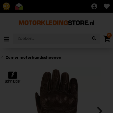
8.7
0
Zomer motorhandschoenen