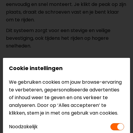
eenvoudig en snel monteert. Je klikt de peak op zijn
plaats, draait de schroeven vast en je bent klaar
om te rijden.
Dit systeem zorgt voor een stevige en veilige
bevestiging, ook tijdens het rijden op hogere
snelheden.
Personaliseer je helm tot in detail
Cookie instellingen
De schroeven zijn verkrijgbaar in verschillende
kleuren, zodat je jouw helm nog verder kunt
We gebruiken cookies om jouw browse-ervaring
personaliseren. Combineer kleuren en creëer een
te verbeteren, gepersonaliseerde advertenties
unieke uitstraling die perfect bij jou past.
of inhoud weer te geven en ons verkeer te
analyseren. Door op ‘Alles accepteren’ te
Met de JD One accessoires maak je van je helm
klikken, stem je in met ons gebruik van cookies.
echt jouw eigen ontwerp.
Noodzakelijk