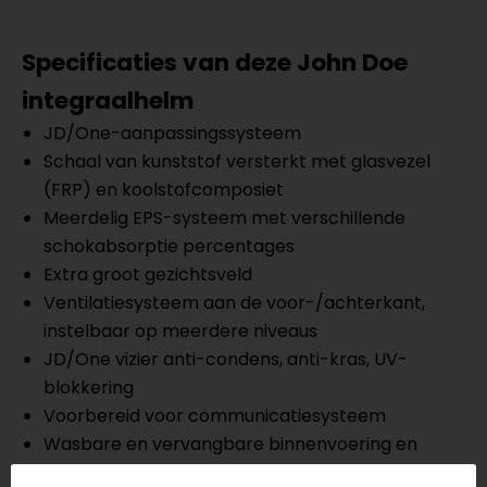
Specificaties van deze John Doe
integraalhelm
JD/One-aanpassingssysteem
Schaal van kunststof versterkt met glasvezel
(FRP) en koolstofcomposiet
Meerdelig EPS-systeem met verschillende
schokabsorptie percentages
Extra groot gezichtsveld
Ventilatiesysteem aan de voor-/achterkant,
instelbaar op meerdere niveaus
JD/One vizier anti-condens, anti-kras, UV-
blokkering
Voorbereid voor communicatiesysteem
Wasbare en vervangbare binnenvoering en
wangkussens