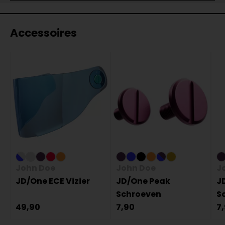
Accessoires
John Doe
John Doe
J
JD/One ECE Vizier
JD/One Peak
J
Schroeven
S
49,90
7,90
7