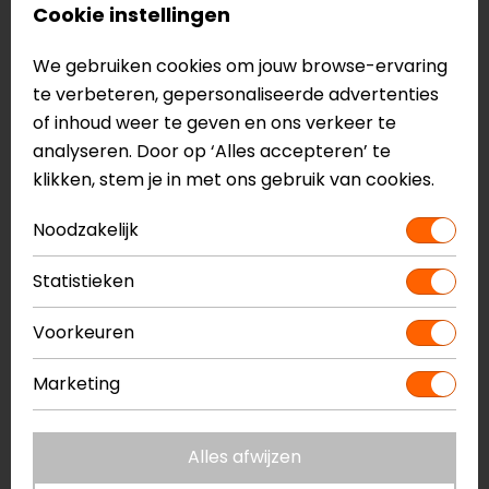
Cookie instellingen
Binnenvoering van sneldrogend, antibacterieel
materiaal
We gebruiken cookies om jouw browse-ervaring
Emergency quick-release system
te verbeteren, gepersonaliseerde advertenties
Geschikt voor brildragers
of inhoud weer te geven en ons verkeer te
Dubbel D-ring sluitingssysteem
analyseren. Door op ‘Alles accepteren’ te
Wordt geleverd in de doos: twee vizieren - één
klikken, stem je in met ons gebruik van cookies.
helder, één getint, één vizier hoes
ECE 22.06
Noodzakelijk
Meer informatie nodig?
Statistieken
Heb je meer informatie nodig over dit product?
Voorkeuren
Neem dan
contact
met ons op of kom langs in één
van
onze winkels
in Breda, Capelle aan den IJssel,
Marketing
Eindhoven, Vianen of Apeldoorn. In de winkels kun je
het product bekijken & passen en staan onze
verkoopmedewerkers voor je klaar met advies.
Alles afwijzen
Bekijk onze andere
integraalhelmen.