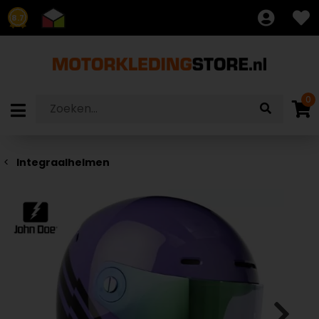
8.7
0
Integraalhelmen