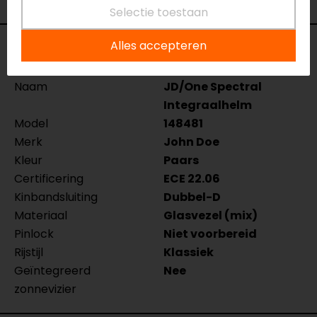
Selectie toestaan
Alles accepteren
Specificaties
Naam
JD/One Spectral
Integraalhelm
Model
148481
Merk
John Doe
Kleur
Paars
Certificering
ECE 22.06
Kinbandsluiting
Dubbel-D
Materiaal
Glasvezel (mix)
Pinlock
Niet voorbereid
Rijstijl
Klassiek
Geïntegreerd
Nee
zonnevizier