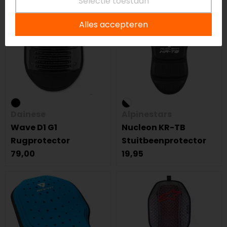
Selectie toestaan
Alles accepteren
Dainese
Alpinestars
Wave D1 G1
Nucleon KR-TB
Rugprotector
Stuitbeenprotector
79,00
19,95