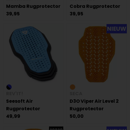
Mamba Rugprotector
Cobra Rugprotector
39,95
39,95
NIEUW
REV'IT!
SECA
Seesoft Air
D3O Viper Air Level 2
Rugprotector
Rugprotector
49,99
50,00
op=op