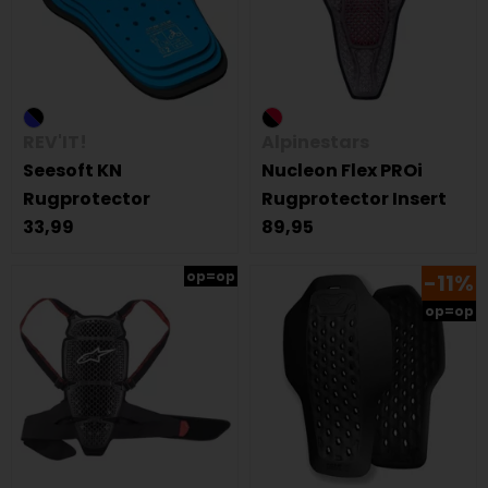
REV'IT!
Alpinestars
Seesoft KN
Nucleon Flex PROi
Rugprotector
Rugprotector Insert
33,99
89,95
op=op
-11%
op=op