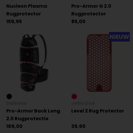
Nucleon Plasma
Pro-Armor G 2.0
Rugprotector
Rugprotector
159,95
85,00
NIEUW
Dainese
John Doe
Pro-Armor Back Long
Level 2 Rug Protector
2.0 Rugprotectie
169,00
39,90