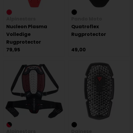
Alpinestars
Pando Moto
Nucleon Plasma
Quatroflex
Volledige
Rugprotector
Rugprotector
79,95
49,00
Alpinestars
Dainese