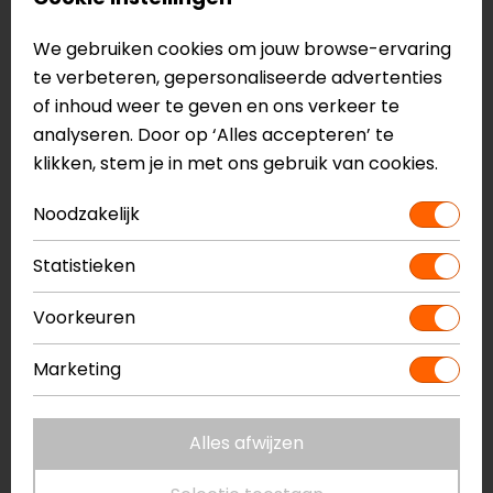
Rugprotector
Rugprotector
We gebruiken cookies om jouw browse-ervaring
45,99
39,99
te verbeteren, gepersonaliseerde advertenties
NIEUW
of inhoud weer te geven en ons verkeer te
analyseren. Door op ‘Alles accepteren’ te
klikken, stem je in met ons gebruik van cookies.
Noodzakelijk
Statistieken
Voorkeuren
REV'IT!
Macna
Marketing
Seesoft RV
R.I.S.C. Rugprotector
Rugprotector
43,99
39,95
Alles afwijzen
op=op