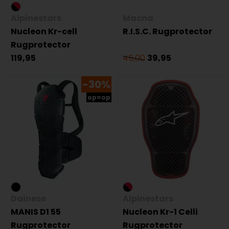
Alpinestars
Macna
Nucleon Kr-cell
R.I.S.C. Rugprotector
Rugprotector
119,95
45,00
39,95
-30%
op=op
Dainese
Alpinestars
MANIS D1 55
Nucleon Kr-1 Celli
Rugprotector
Rugprotector