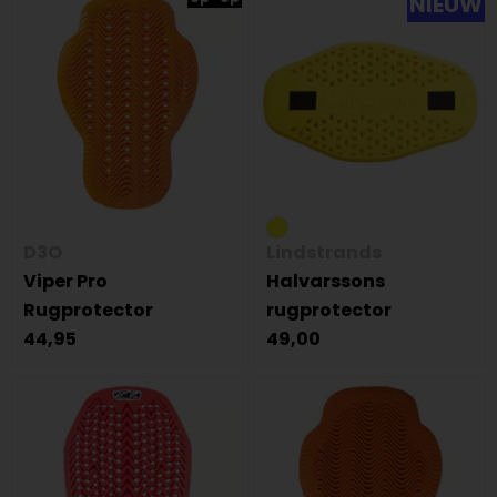
NIEUW
D3O
Lindstrands
Viper Pro
Halvarssons
Rugprotector
rugprotector
44,95
49,00