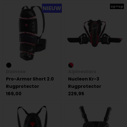
op=op
NIEUW
Dainese
Alpinestars
Pro-Armor Short 2.0
Nucleon Kr-3
Rugprotector
Rugprotector
169,00
229,95