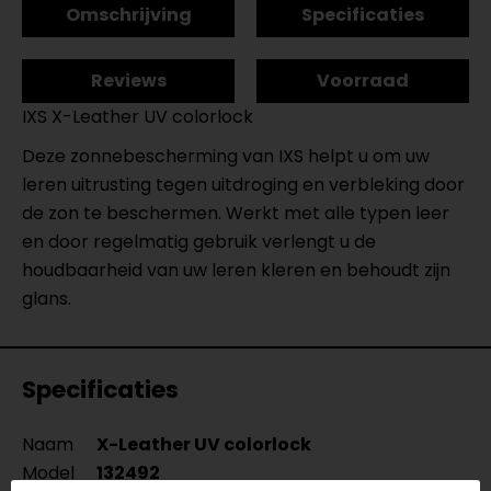
Omschrijving
Specificaties
Reviews
Voorraad
IXS X-Leather UV colorlock
Deze zonnebescherming van IXS helpt u om uw
leren uitrusting tegen uitdroging en verbleking door
de zon te beschermen. Werkt met alle typen leer
en door regelmatig gebruik verlengt u de
houdbaarheid van uw leren kleren en behoudt zijn
glans.
Specificaties
Naam
X-Leather UV colorlock
Model
132492