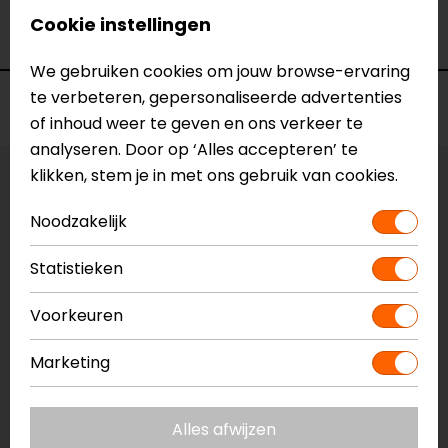
Merk
IXS
Cookie instellingen
Kleur
N.v.t.
We gebruiken cookies om jouw browse-ervaring
te verbeteren, gepersonaliseerde advertenties
Voorraad
of inhoud weer te geven en ons verkeer te
analyseren. Door op ‘Alles accepteren’ te
klikken, stem je in met ons gebruik van cookies.
Vestiging Apeldoorn
Ruime voorraad
Noodzakelijk
Vestiging Breda
Statistieken
Ruime voorraad
Vestiging Capelle a/d IJssel
Voorkeuren
Ruime voorraad
Marketing
Vestiging Eindhoven
Ruime voorraad
Vestiging Vianen
Alles afwijzen