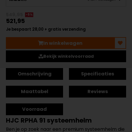
549,95
-5%
521,95
Je bespaart 28,00 + gratis verzending
In winkelwagen
Bekijk winkelvoorraad
Omschrijving
Specificaties
Maattabel
Reviews
Voorraad
HJC RPHA 91 systeemhelm
Ben je op zoek naar een premium systeemhelm die