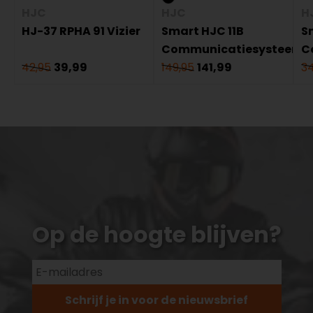
HJC
HJC
H
HJ-37 RPHA 91 Vizier
Smart HJC 11B
S
Communicatiesysteem
C
42,95
39,99
149,95
141,99
34
Op de hoogte blijven?
Schrijf je in voor de nieuwsbrief