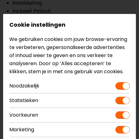
Ratelsluiting
Inclusief Pinlock
Geïntegreerd HJ-V17 zonnevizier
Cookie instellingen
HJ-37 vizier
Lichtgewicht constructie
We gebruiken cookies om jouw browse-ervaring
3D geluidsarm interieur
te verbeteren, gepersonaliseerde advertenties
Nekrolsysteem voor extra geluidreductie
of inhoud weer te geven en ons verkeer te
Geschikt voor brildragers
analyseren. Door op ‘Alles accepteren’ te
Uitneembare en wasbare binnenvoering
klikken, stem je in met ons gebruik van cookies.
Voorbereid voor communicatiesysteem
Verbeterd kinbeugel vergrendelingssysteem
Noodzakelijk
Meer informatie nodig?
Statistieken
Heb je meer informatie nodig over dit product?
Neem dan
contact
met ons op of kom langs in één
Voorkeuren
van
onze winkels
in Breda, Capelle aan den IJssel,
Eindhoven, Vianen of Apeldoorn. In de winkels kun je
Marketing
het product bekijken & passen en staan onze