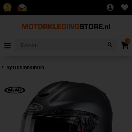
8.7
0
Systeemhelmen