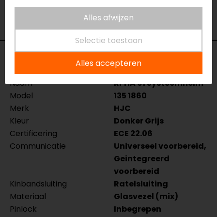
verkoopmedewerkers voor je klaar met advies.
Alles afwijzen
Bekijk ook onze andere
systeemhelmen
.
Selectie toestaan
Specificaties
Alles accepteren
Naam
RPHA 91 Systeemhelm
Model
135 1860
Merk
HJC
Kleur
Donker Grijs
Certificering
ECE 22.06
Communicatie
Universeel voorbereid,
Geintegreerd
voorbereid
Kinbandsluiting
Ratelsluiting
Materiaal
Glasvezel (mix)
Pinlock
Inbegrepen