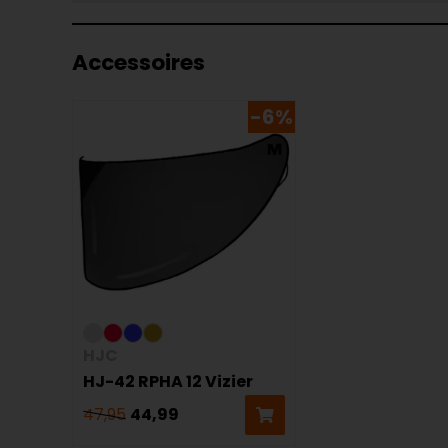
Accessoires
-6%
HJC
HJ-42 RPHA 12 Vizier
47,95
44,99