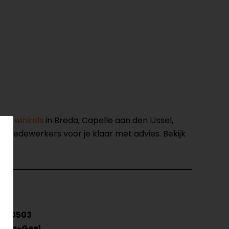
nze winkels
in Breda, Capelle aan den IJssel,
opmedewerkers voor je klaar met advies. Bekijk
1350503
Grijs-Geel