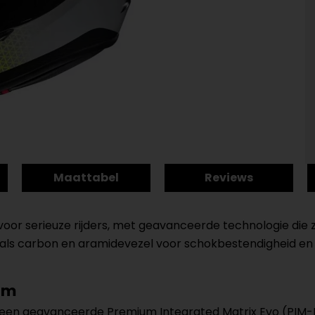
Maattabel
Reviews
oor serieuze rijders, met geavanceerde technologie die z
ls carbon en aramidevezel voor schokbestendigheid en l
lm
n een geavanceerde Premium Integrated Matrix Evo (PIM-E