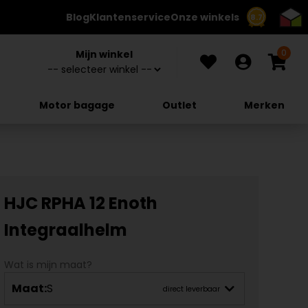
Blog
Klantenservice
Onze winkels
8.7
0
Mijn winkel
Motor bagage
Outlet
Merken
HJC RPHA 12 Enoth
Integraalhelm
Wat is mijn maat?
Maat:
S
direct leverbaar