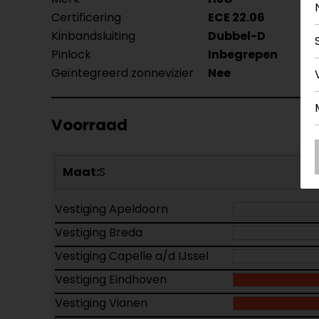
Certificering
ECE 22.06
Kinbandsluiting
Dubbel-D
Pinlock
Inbegrepen
Geïntegreerd zonnevizier
Nee
Voorraad
Maat:
S
Vestiging Apeldoorn
Vestiging Breda
Vestiging Capelle a/d IJssel
Vestiging Eindhoven
Vestiging Vianen