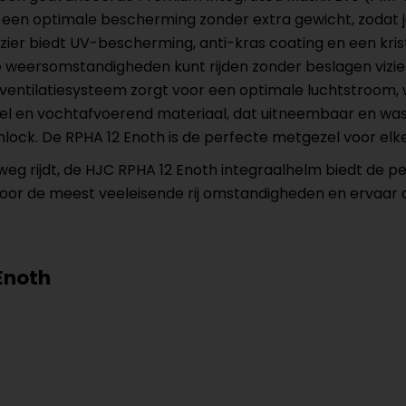
oor een optimale bescherming zonder extra gewicht, zodat j
vizier biedt UV-bescherming, anti-kras coating en een kris
lle weersomstandigheden kunt rijden zonder beslagen vizi
entilatiesysteem zorgt voor een optimale luchtstroom, waa
ieel en vochtafvoerend materiaal, dat uitneembaar en wasb
lock. De RPHA 12 Enoth is de perfecte metgezel voor elke 
 weg rijdt, de HJC RPHA 12 Enoth integraalhelm biedt de 
 voor de meest veeleisende rij omstandigheden en ervaar 
Enoth