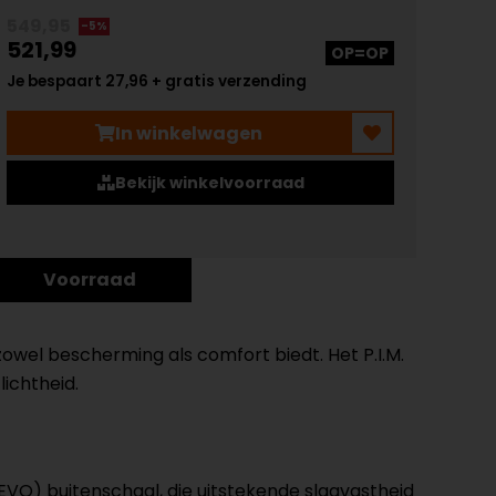
549,95
-5%
521,99
OP=OP
Je bespaart 27,96 + gratis verzending
In winkelwagen
Bekijk winkelvoorraad
Voorraad
owel bescherming als comfort biedt. Het P.I.M.
ichtheid.
VO) buitenschaal, die uitstekende slagvastheid