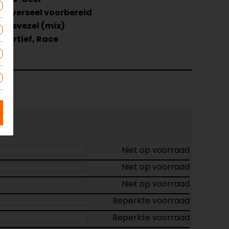
Universeel voorbereid
Glasvezel (mix)
Sportief, Race
Niet op voorraad
Niet op voorraad
Niet op voorraad
Beperkte voorraad
Beperkte voorraad