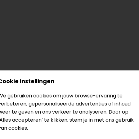
? Neem dan
contact
met ons op of kom langs in één van
o
Cookie instellingen
kun je het product bekijken & passen en staan onze verko
We gebruiken cookies om jouw browse-ervaring te
verbeteren, gepersonaliseerde advertenties of inhoud
weer te geven en ons verkeer te analyseren. Door op
‘Alles accepteren’ te klikken, stem je in met ons gebruik
van cookies.
egraalhelm
Model
Kleur