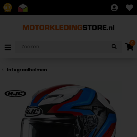
8.7
0
Integraalhelmen