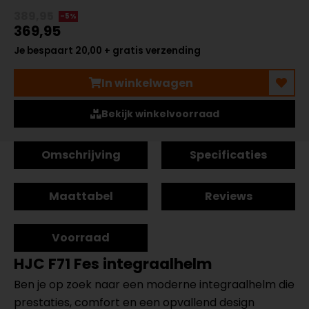
389,95
-5%
369,95
Je bespaart 20,00 + gratis verzending
In winkelwagen
Bekijk winkelvoorraad
Omschrijving
Specificaties
Maattabel
Reviews
Voorraad
HJC F71 Fes integraalhelm
Ben je op zoek naar een moderne integraalhelm die
prestaties, comfort en een opvallend design