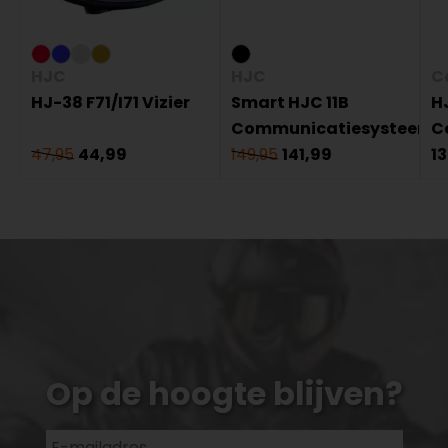
HJC
HJC
C
HJ-38 F71/I71 Vizier
Smart HJC 11B
HJ
Communicatiesysteem
C
47,95
44,99
149,95
141,99
1
Op de hoogte blijven?