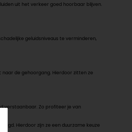
luiden uit het verkeer goed hoorbaar blijven.
chadelijke geluidsniveaus te verminderen,
mt naar de gehoorgang. Hierdoor zitten ze
d verstaanbaar. Zo profiteer je van
inigd. Hierdoor zijn ze een duurzame keuze