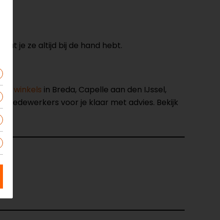
t je ze altijd bij de hand hebt.
nze winkels
in Breda, Capelle aan den IJssel,
opmedewerkers voor je klaar met advies. Bekijk