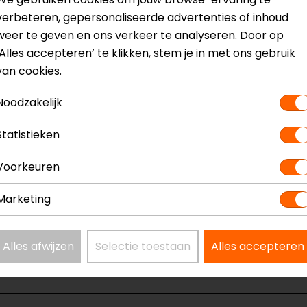
verbeteren, gepersonaliseerde advertenties of inhoud
weer te geven en ons verkeer te analyseren. Door op
‘Alles accepteren’ te klikken, stem je in met ons gebruik
oppen eenvoudig mee in je jaszak, tanktas of rugzak, zoda
van cookies.
Noodzakelijk
? Neem dan
contact
met ons op of kom langs in één van
o
Statistieken
kun je het product bekijken & passen en staan onze verko
Voorkeuren
Marketing
Alles afwijzen
Selectie toestaan
Alles accepteren
Model
96920
Kleur
Zwart