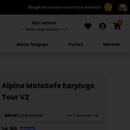
Blog
Klantenservice
Onze winkels
8.7
0
Mijn winkel
Motor bagage
Outlet
Merken
Alpine MotoSafe Earplugs
Tour V2
Maat:
Universeel
1 tot 2 werkdagen
14,95
NIEUW