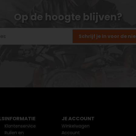
Op de hoogte blijven?
Schrijf je in voor de n
LS
INFORMATIE
JE ACCOUNT
Klantenservice
Winkelwagen
Ruilen en
Account