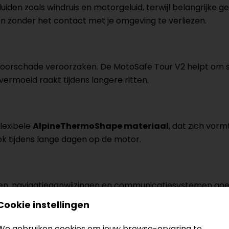
den zoals windruis en motorgeluid, terwijl belangrijke ge
den zonder het contact met je omgeving te verliezen.
hoorschade veroorzaken. De MotoSafe Tour V2 helpt om s
vermoeid raakt tijdens langere ritten.
lexibele
AlpineThermoShape materiaal
, dat zich vor
k tijdens lange dagen op de motor.
uiden, navigatieaanwijzingen en communicatiesystemen goe
e zijn van je omgeving.
Cookie instellingen
voor langdurig gebruik en kunnen eenvoudig worden gere
We gebruiken cookies om jouw browse-ervaring te