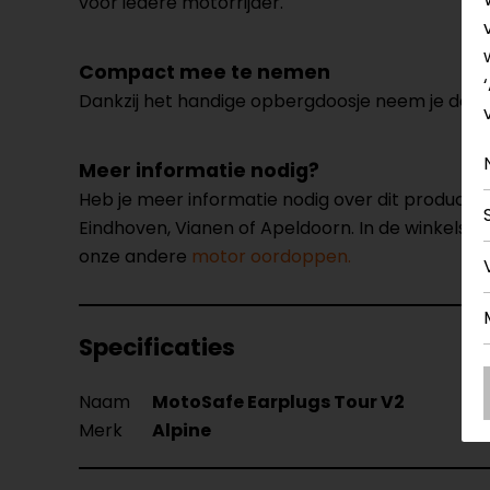
voor iedere motorrijder.
Compact mee te nemen
Dankzij het handige opbergdoosje neem je de oord
Meer informatie nodig?
Heb je meer informatie nodig over dit product
Eindhoven, Vianen of Apeldoorn. In de winkels 
onze andere
motor oordoppen.
Specificaties
Naam
MotoSafe Earplugs Tour V2
Merk
Alpine