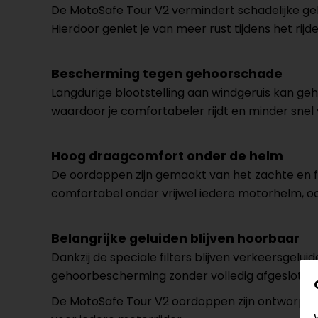
De MotoSafe Tour V2 vermindert schadelijke gelui
Hierdoor geniet je van meer rust tijdens het rij
Bescherming tegen gehoorschade
Langdurige blootstelling aan windgeruis kan ge
waardoor je comfortabeler rijdt en minder snel 
Hoog draagcomfort onder de helm
De oordoppen zijn gemaakt van het zachte en f
comfortabel onder vrijwel iedere motorhelm, oo
Belangrijke geluiden blijven hoorbaar
Dankzij de speciale filters blijven verkeersgel
gehoorbescherming zonder volledig afgesloten t
De MotoSafe Tour V2 oordoppen zijn ontworpen 