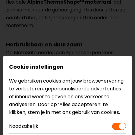
flexibele
AlpineThermoShape™ materiaal
, dat
zich vormt naar de gehoorgang. Hierdoor zitten ze
comfortabel, ook tijdens lange ritten onder een
motorhelm.
Herbruikbaar en duurzaam
De MotoSafe oordoppen zijn ontworpen voor
langdurig gebruik en kunnen eenvoudig worden
Cookie instellingen
gereinigd. Hierdoor zijn ze een duurzame keuze voor
iedere motorrijder.
We gebruiken cookies om jouw browse-ervaring
te verbeteren, gepersonaliseerde advertenties
Inclusief handig opbergdoosje
of inhoud weer te geven en ons verkeer te
De Duo Pack wordt geleverd met een compact
analyseren. Door op ‘Alles accepteren’ te
opbergdoosje, zodat je de oordoppen eenvoudig
klikken, stem je in met ons gebruik van cookies.
kunt meenemen en veilig kunt opbergen wanneer
Noodzakelijk
je ze niet gebruikt.