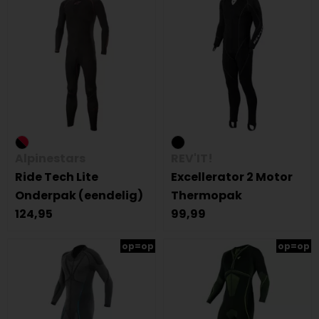
Alpinestars
REV'IT!
Ride Tech Lite
Excellerator 2 Motor
Onderpak (eendelig)
Thermopak
124,95
99,99
op=op
op=op