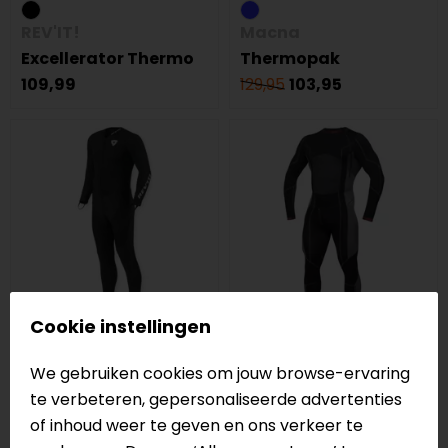
REV'IT!
Macna
Excellerator Thermo
Thermopak
109,99
129,95
103,95
Cookie instellingen
REV'IT!
IXS
We gebruiken cookies om jouw browse-ervaring
Blast Onderpak
Body suit 365
te verbeteren, gepersonaliseerde advertenties
(eendelig)
(eendelig)
of inhoud weer te geven en ons verkeer te
119,99
129,95