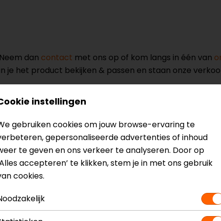
? Neem dan
contact
met ons op of kom langs in één van
o
kun je het product bekijken & passen en staan onze verko
Cookie instellingen
We gebruiken cookies om jouw browse-ervaring te
verbeteren, gepersonaliseerde advertenties of inhoud
torpak
Model
weer te geven en ons verkeer te analyseren. Door op
Kleur
‘Alles accepteren’ te klikken, stem je in met ons gebruik
Certificeringsklass
van cookies.
Rijstijl
Noodzakelijk
Ventilatie