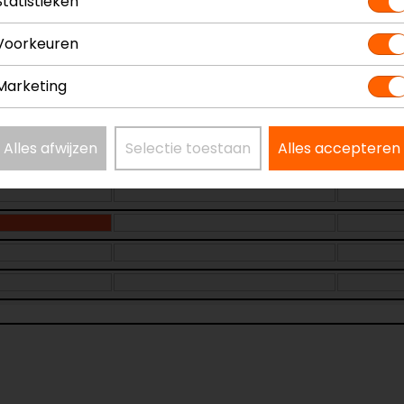
Statistieken
Voorkeuren
Marketing
Laatst beschikbare maat!
Alles afwijzen
Selectie toestaan
Alles accepteren