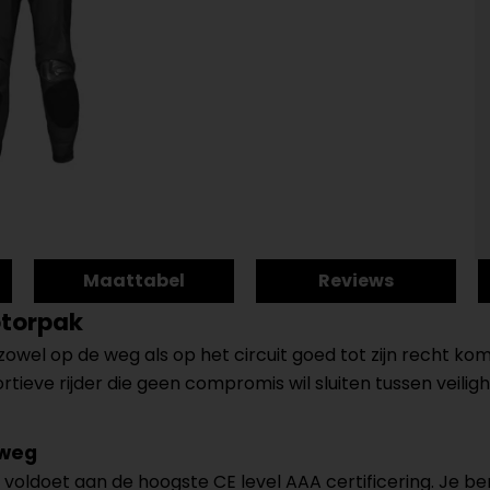
Maattabel
Reviews
otorpak
owel op de weg als op het circuit goed tot zijn recht ko
ieve rijder die geen compromis wil sluiten tussen veilighe
 weg
 voldoet aan de hoogste CE level AAA certificering. Je b