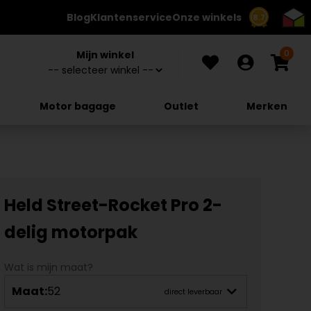
Blog
Klantenservice
Onze winkels
8.7
0
Mijn winkel
Motor bagage
Outlet
Merken
Held Street-Rocket Pro 2-
delig motorpak
Wat is mijn maat?
Maat:
52
direct leverbaar