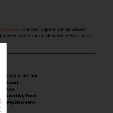
nze winkels
in Breda, Capelle aan den IJssel,
opmedewerkers voor je klaar met advies. Bekijk
052215-00-001
Zwart
e
AAA
Sportief, Race
Geperforeerd