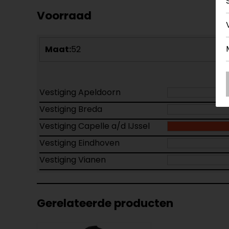
Voorraad
Maat:
52
Vestiging Apeldoorn
Vestiging Breda
Vestiging Capelle a/d IJssel
Vestiging Eindhoven
Vestiging Vianen
Gerelateerde producten