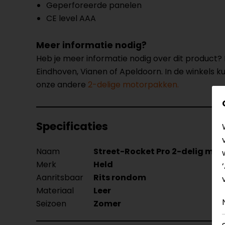
Geperforeerde panelen
CE level AAA
Meer informatie nodig?
Heb je meer informatie nodig over dit product
Eindhoven, Vianen of Apeldoorn. In de winkels 
onze andere
2-delige motorpakken.
Specificaties
Naam
Street-Rocket Pro 2-delig mo
Merk
Held
Aanritsbaar
Rits rondom
Materiaal
Leer
Seizoen
Zomer