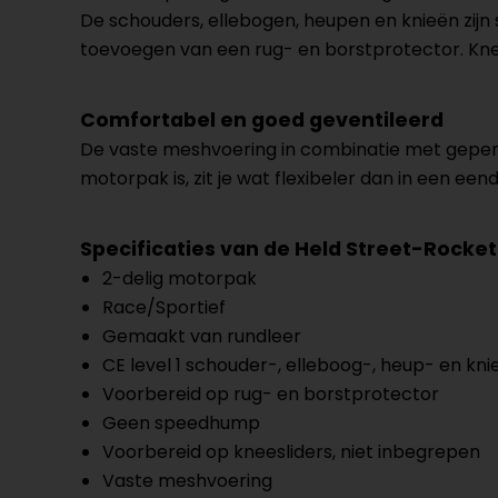
De schouders, ellebogen, heupen en knieën zijn 
toevoegen van een rug- en borstprotector. Knees
Comfortabel en goed geventileerd
De vaste meshvoering in combinatie met geperfo
motorpak is, zit je wat flexibeler dan in een een
Specificaties van de Held Street-Rocket
2-delig motorpak
Race/Sportief
Gemaakt van rundleer
CE level 1 schouder-, elleboog-, heup- en kn
Voorbereid op rug- en borstprotector
Geen speedhump
Voorbereid op kneesliders, niet inbegrepen
Vaste meshvoering