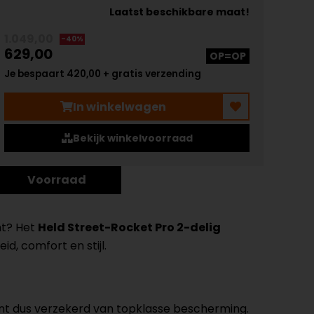
Laatst beschikbare maat!
1.049,00
-40%
629,00
OP=OP
Je bespaart 420,00 + gratis verzending
In winkelwagen
Bekijk winkelvoorraad
Voorraad
mt? Het
Held Street-Rocket Pro 2-delig
id, comfort en stijl.
ent dus verzekerd van topklasse bescherming.