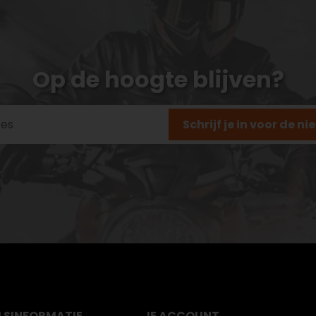
Op de hoogte blijven?
Schrijf je in voor de n
LS
INFORMATIE
JE ACCOUNT