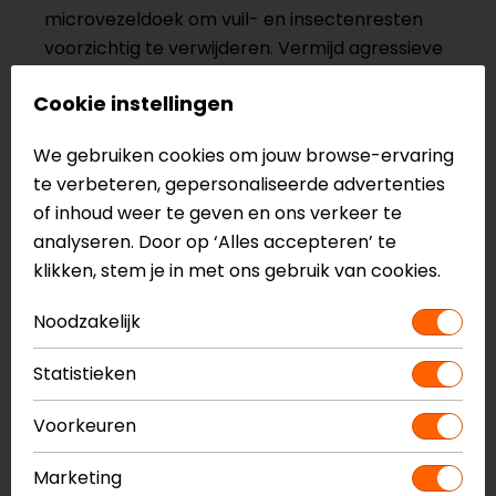
microvezeldoek om vuil- en insectenresten
voorzichtig te verwijderen. Vermijd agressieve
schoonmaakmiddelen, omdat deze de coating
Cookie instellingen
kunnen aantasten. Ook kun je gebruikmaken van
onze
Helmet Sanitizer
om jouw vizier en helm
We gebruiken cookies om jouw browse-ervaring
binnen enkele minuten schoon te krijgen!
te verbeteren, gepersonaliseerde advertenties
of inhoud weer te geven en ons verkeer te
Drogen:
Laat het vizier op natuurlijke wijze
analyseren. Door op ‘Alles accepteren’ te
drogen en wrijf niet te hard om krassen te
klikken, stem je in met ons gebruik van cookies.
voorkomen.
Noodzakelijk
Opslag:
Bewaar je helm op een veilige plek, bij
Statistieken
voorkeur in een helmzak, om krassen te
voorkomen.
Voorkeuren
Een goed onderhouden en schoon vizier zorgt niet
Marketing
alleen voor beter zicht, maar verhoogt ook je