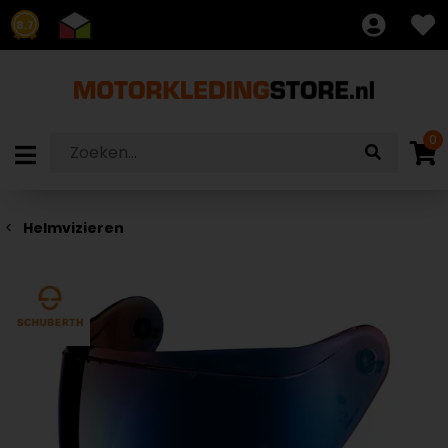
8.7
0
Helmvizieren