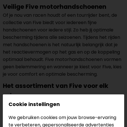
Veilige Five motorhandschoenen
Of je nou van racen houdt of een tourrijder bent, de
collectie van Five biedt voor iedereen fijne
handschoenen voor iedere stijl. Zo heb jij optimale
bescherming tijdens alle seizoenen. Tijdens het rijden
met handschoenen is het natuurlijk belangrijk dat je
het reactievermogen op het gas en op de koppeling
optimaal behoudt. Five motorhandschoenen vormen
geen belemmering en wanneer je kiest voor Five, kies
je voor comfort en optimale bescherming.
Het assortiment van Five voor elk
seizoen
Cookie instellingen
Voor elk seizoen is een ander soort Five
motorhandschoen geschikt. Ieder seizoen vraagt
We gebruiken cookies om jouw browse-ervaring
namelijk om andere kenmerken. Zo is het fijn om in de
te verbeteren, gepersonaliseerde advertenties
winter te rijden met warme, dikke handschoenen,