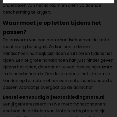
onderdelen van het lichaam en dient voldoende
bescherming te krijgen.
Waar moet je op letten tijdens het
passen?
De pasvorm van een motorhandschoen en de juiste
maat is erg belangrijk. Zo kan een te kleine
handschoen namelijk pijn doen en irriteren tijdens het
rijden. Een te grote handschoen kan juist hinder geven
tijdens het rijden, doordat er te veel bewegingsruimte
in de handschoen is. Om deze reden is het slim om je
handen op te meten of om een motorhandschoen te
passen voordat je overgaat op de aanschaf.
Bestel eenvoudig bij Motorkledingstore.nl
Ben jij geïnteresseerd in Five motorhandschoenen?
Veel van de artikelen van Motorkledingstore.nl zijn