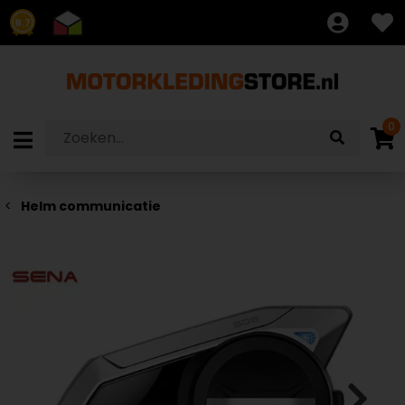
8.7
0
Helm communicatie