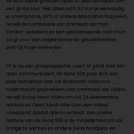
ze nu in kleine groepen rijden of deel uitmaken van
een grote tour. Met Bluetooth 5.0 kun je eenvoudig
je smartphone, GPS of andere apparaten koppelen,
terwijl de combinatie van premium Harman
Kardon-speakers en een geavanceerde microfoon
zorgt voor een ongeëvenaarde geluidskwaliteit,
zelfs bij hoge snelheden.
Of je nu een groepsgesprek voert of privé met één
rijder communiceert, de Sena 50S past zich aan
jouw behoeften aan. De Bluetooth-intercom
ondersteunt gesprekken met maximaal vier rijders,
terwijl Group Mesh Intercom tot 24 deelnemers
aankan en Open Mesh Intercom een vrijwel
onbeperkt aantal rijders verbindt. Een unieke
feature van de Sena 50S is de mogelijkheid om als
bridge te werken en andere Sena headsets via