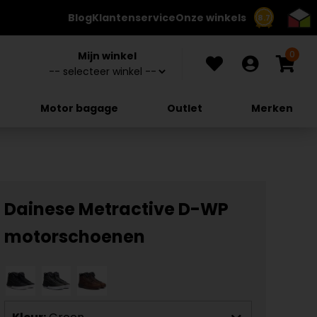
Blog
Klantenservice
Onze winkels
8.7
0
Mijn winkel
Motor bagage
Outlet
Merken
Dainese Metractive D-WP
motorschoenen