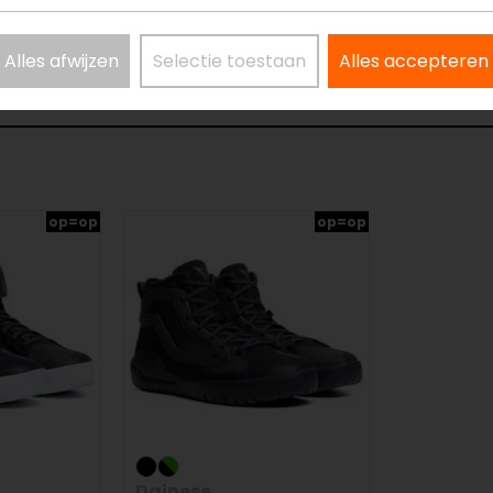
Materiaal
L
Schachthoogte
H
Ventilatie
N
Alles afwijzen
Selectie toestaan
Alles accepteren
op=op
op=op
Dainese