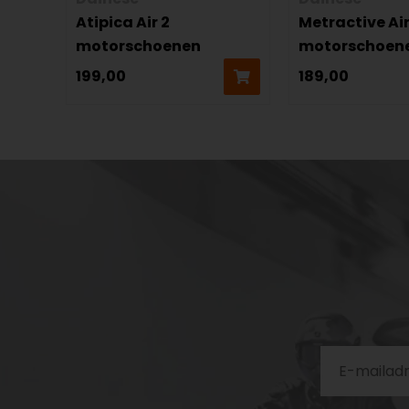
Atipica Air 2
Metractive Ai
motorschoenen
motorschoen
199,00
189,00