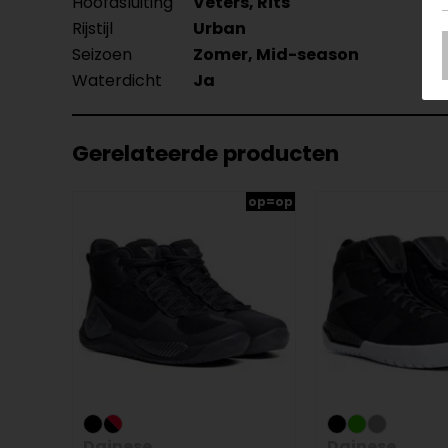
Hoofdsluiting
Veters, Rits
Rijstijl
Urban
Seizoen
Zomer, Mid-season
Waterdicht
Ja
Gerelateerde producten
op=op
Dainese
Dainese