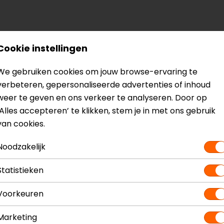
lleolus met zacht D-schuim aan de binnenkant
Cookie instellingen
ijn gecertificeerd volgens EN 13634
We gebruiken cookies om jouw browse-ervaring te
verbeteren, gepersonaliseerde advertenties of inhoud
weer te geven en ons verkeer te analyseren. Door op
? Neem dan
contact
met ons op of kom langs in één van
o
‘Alles accepteren’ te klikken, stem je in met ons gebruik
kun je het product bekijken & passen en staan onze verko
van cookies.
Noodzakelijk
Statistieken
Voorkeuren
enen
Model
2
Kleur
G
Marketing