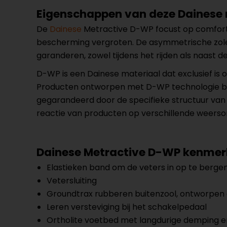
Eigenschappen van deze Dainese
De
Dainese
Metractive D-WP focust op comfort g
bescherming vergroten. De asymmetrische zolen 
garanderen, zowel tijdens het rijden als naast
D-WP is een Dainese materiaal dat exclusief i
Producten ontworpen met D-WP technologie bi
gegarandeerd door de specifieke structuur van
reactie van producten op verschillende weerso
Dainese Metractive D-WP kenme
Elastieken band om de veters in op te berge
Vetersluiting
Groundtrax rubberen buitenzool, ontworpen 
Leren versteviging bij het schakelpedaal
Ortholite voetbed met langdurige demping