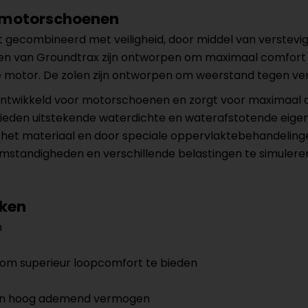
 motorschoenen
ecombineerd met veiligheid, door middel van versteviging
van Groundtrax zijn ontworpen om maximaal comfort en s
 de motor. De zolen zijn ontworpen om weerstand tegen ve
s ontwikkeld voor motorschoenen en zorgt voor maximaal
eden uitstekende waterdichte en waterafstotende eigen
 het materiaal en door speciale oppervlaktebehandelinge
mstandigheden en verschillende belastingen te simulere
rken
n
om superieur loopcomfort te bieden
 en hoog ademend vermogen