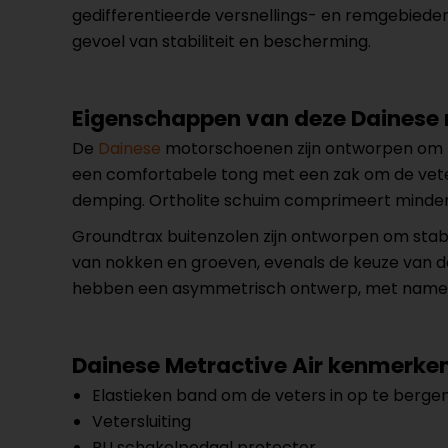
gedifferentieerde versnellings- en remgebieden
gevoel van stabiliteit en bescherming.
Eigenschappen van deze Dainese
De
Dainese
motorschoenen zijn ontworpen om ma
een comfortabele tong met een zak om de vete
demping. Ortholite schuim comprimeert minder
Groundtrax buitenzolen zijn ontworpen om stabil
van nokken en groeven, evenals de keuze van de
hebben een asymmetrisch ontwerp, met name op 
Dainese Metractive Air kenmerke
Elastieken band om de veters in op te berge
Vetersluiting
PU schakelpedaal protector