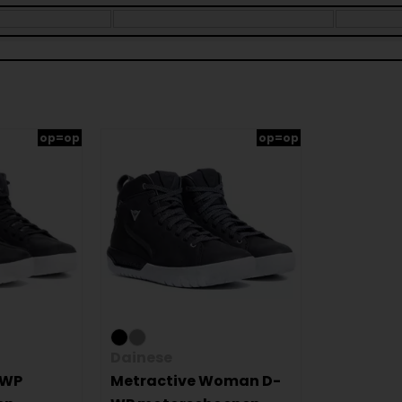
op=op
op=op
Dainese
-WP
Metractive Woman D-