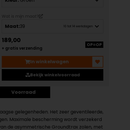
Kleur:
Groen
Wat is mijn maat?
Maat:
39
10 tot 14 werkdagen
189,00
OP=OP
+ gratis verzending
In winkelwagen
Bekijk winkelvoorraad
Voorraad
agse gelegenheden. Het zeer geventileerde,
gen. Maximale bescherming wordt verzekerd
tie van de asymmetrische Groundtrax zolen, met