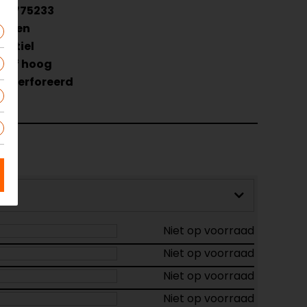
201775233
Groen
extiel
Half hoog
Geperforeerd
Niet op voorraad
Niet op voorraad
Niet op voorraad
Niet op voorraad