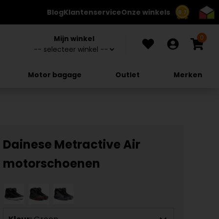
Blog
Klantenservice
Onze winkels
8.7
0
Mijn winkel
Motor bagage
Outlet
Merken
Dainese Metractive Air
motorschoenen