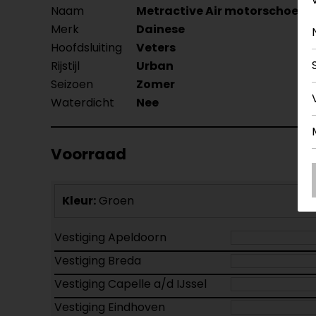
Naam
Metractive Air motorschoene
Merk
Dainese
Hoofdsluiting
Veters
Rijstijl
Urban
Seizoen
Zomer
Waterdicht
Nee
Voorraad
Kleur:
Groen
Vestiging Apeldoorn
Vestiging Breda
Vestiging Capelle a/d IJssel
Vestiging Eindhoven