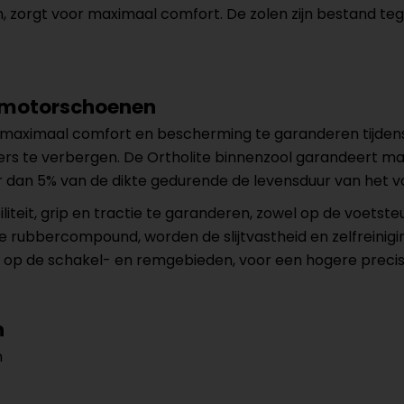
, zorgt voor maximaal comfort. De zolen zijn bestand te
 motorschoenen
ximaal comfort en bescherming te garanderen tijdens he
rs te verbergen. De Ortholite binnenzool garandeert 
 dan 5% van de dikte gedurende de levensduur van het v
iteit, grip en tractie te garanderen, zowel op de voetste
 rubbercompound, worden de slijtvastheid en zelfreinigi
de schakel- en remgebieden, voor een hogere precisie 
n
n