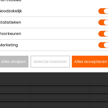
n
Model
Kleur
Noodzakelijk
Materiaal
T
Statistieken
Schachthoogte
Ventilatie
Voorkeuren
Marketing
Alles afwijzen
Selectie toestaan
Alles accepteren
Maat:
39