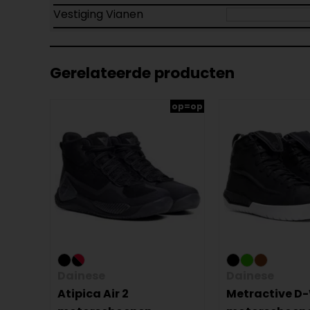
Vestiging Vianen
Gerelateerde producten
op=op
Dainese
Dainese
Atipica Air 2
Metractive D