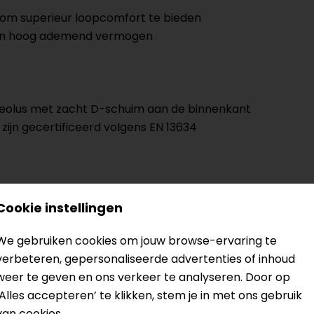
om superieur loopcomfort te bieden
 en hoog ademend vermogen
lleolus met zacht D-schuim aan de binnenkant
ijn gecertificeerd volgens EN 13634
? Neem dan
contact
met ons op of kom langs in één van
o
Cookie instellingen
kun je het product bekijken & passen en staan onze verko
We gebruiken cookies om jouw browse-ervaring te
verbeteren, gepersonaliseerde advertenties of inhoud
weer te geven en ons verkeer te analyseren. Door op
‘Alles accepteren’ te klikken, stem je in met ons gebruik
van cookies.