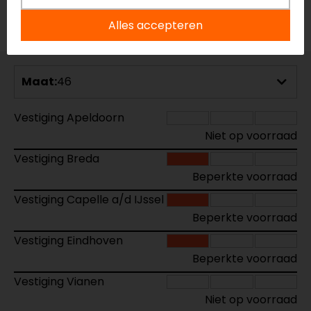
Voorraad
Alles accepteren
Maat:
46
Vestiging Apeldoorn
Niet op voorraad
Vestiging Breda
Beperkte voorraad
Vestiging Capelle a/d IJssel
Beperkte voorraad
Vestiging Eindhoven
Beperkte voorraad
Vestiging Vianen
Niet op voorraad