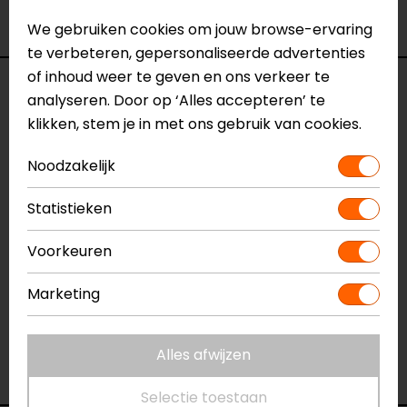
Bekijk onze andere
1-delige motorpakken
We gebruiken cookies om jouw browse-ervaring
te verbeteren, gepersonaliseerde advertenties
of inhoud weer te geven en ons verkeer te
Specificaties
analyseren. Door op ‘Alles accepteren’ te
klikken, stem je in met ons gebruik van cookies.
Naam
Laguna Seca 6 Perf 1PC
Leren Motorpak
Noodzakelijk
Model
2015100061
Merk
Statistieken
Dainese
Kleur
Zwart-Wit-Antraciet
Voorkeuren
Aanritsbaar
Niet aanritsbaar
Certificeringsklasse
AAA
Marketing
Materiaal
Leer
Rijstijl
Sportief, Race
Seizoen
Zomer
Alles afwijzen
Ventilatie
Geperforeerd
Selectie toestaan