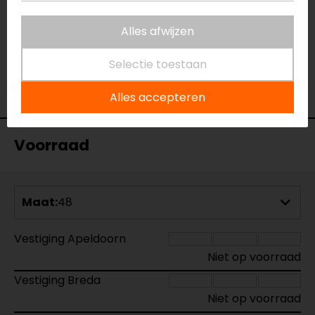
Aanritsbaar
Rits rondom
Certificeringsklasse
AA
Alles afwijzen
Materiaal
Leer
Rijstijl
Sportief, Race
Selectie toestaan
Seizoen
Zomer
Ventilatie
Ventilatieritsen
Alles accepteren
Voorraad
Maat:
48
Vestiging Apeldoorn
Niet op voorraad
Vestiging Breda
Niet op voorraad