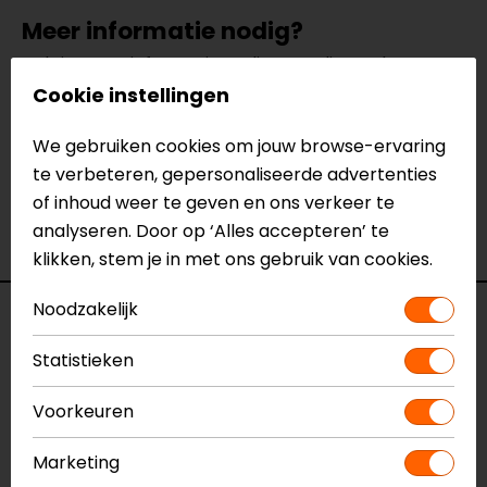
Meer informatie nodig?
Heb je meer informatie nodig over dit product?
Neem dan
contact
met ons op of kom langs in één
Cookie instellingen
van
onze winkels
in Breda, Capelle aan den IJssel,
We gebruiken cookies om jouw browse-ervaring
Eindhoven, Vianen of Apeldoorn. In de winkels kun je
te verbeteren, gepersonaliseerde advertenties
het product bekijken & passen en staan onze
of inhoud weer te geven en ons verkeer te
verkoopmedewerkers voor je klaar met advies.
analyseren. Door op ‘Alles accepteren’ te
Bekijk onze andere
2-delige motorpakken.
klikken, stem je in met ons gebruik van cookies.
Noodzakelijk
Specificaties
Statistieken
Naam
Avro 4 2PC Leren Motorpak
Model
201513479
Voorkeuren
Merk
Dainese
Marketing
Kleur
Zwart-Wit