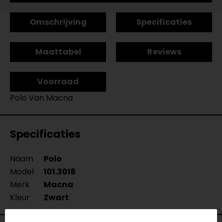
Omschrijving
Specificaties
Maattabel
Reviews
Voorraad
Polo Van Macna
Specificaties
Naam
Polo
Model
101.3018
Merk
Macna
Kleur
Zwart