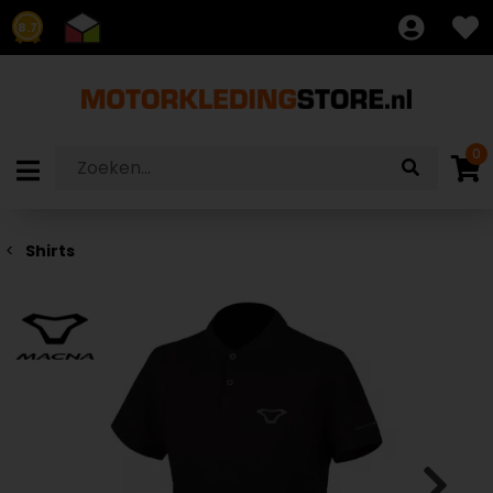
8.7
0
Shirts