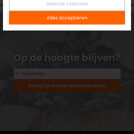
Selectie toestaan
Alles accepteren
Op de hoogte blijven?
Schrijf je in voor de nieuwsbrief