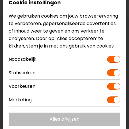
Cookie instellingen
Voorraad
We gebruiken cookies om jouw browse-ervaring
te verbeteren, gepersonaliseerde advertenties
Maat:
S
of inhoud weer te geven en ons verkeer te
analyseren. Door op ‘Alles accepteren’ te
Vestiging Apeldoorn
klikken, stem je in met ons gebruik van cookies.
Niet op voorraad
Noodzakelijk
Vestiging Breda
Niet op voorraad
Statistieken
Vestiging Capelle a/d IJssel
Voorkeuren
Niet op voorraad
Vestiging Eindhoven
Marketing
Niet op voorraad
Vestiging Vianen
Alles afwijzen
Niet op voorraad