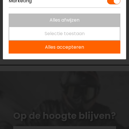
Marketing
Beperkte voorraad
Vestiging Capelle a/d IJssel
Beperkte voorraad
Alles afwijzen
Vestiging Eindhoven
Selectie toestaan
Gemiddelde voorraad
Vestiging Vianen
Alles accepteren
Niet op voorraad
Op de hoogte blijven?