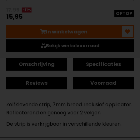
17,95
-11%
OP=OP
15,95
In winkelwagen
Bekijk winkelvoorraad
Omschrijving
Specificaties
Reviews
Voorraad
Zelfklevende strip, 7mm breed. Inclusief applicator.
Reflecterend en genoeg voor 2 velgen.
De strip is verkrijgbaar in verschillende kleuren.