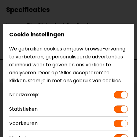
Specificaties
Naam
Rim Stripe Incl. Applicator
Model
180.2871
Cookie instellingen
Merk
Booster
Kleur
We gebruiken cookies om jouw browse-ervaring
Zilver
te verbeteren, gepersonaliseerde advertenties
of inhoud weer te geven en ons verkeer te
Voorraad
analyseren. Door op ‘Alles accepteren’ te
klikken, stem je in met ons gebruik van cookies.
Noodzakelijk
Kleur:
Zilver
Statistieken
Vestiging Apeldoorn
Niet op voorraad
Voorkeuren
Vestiging Breda