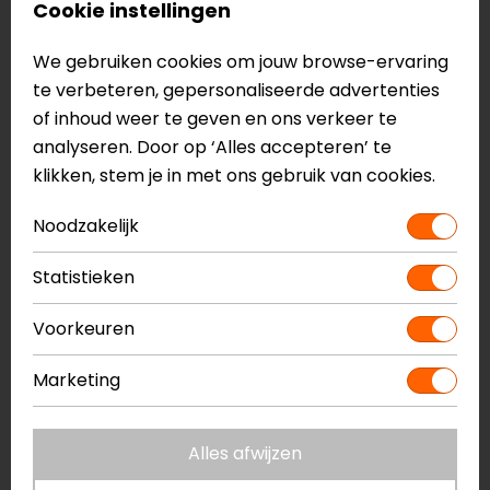
Cookie instellingen
We gebruiken cookies om jouw browse-ervaring
te verbeteren, gepersonaliseerde advertenties
of inhoud weer te geven en ons verkeer te
analyseren. Door op ‘Alles accepteren’ te
SW-Motech
klikken, stem je in met ons gebruik van cookies.
TRAX ALUMINIUM FLES
(0,6 LTR.).
Noodzakelijk
14,99
Statistieken
Waarom cadeaus voor motorrijders
Voorkeuren
zo bijzonder zijn
Een cadeau voor een motorrijder draait om meer dan
Marketing
alleen geven. Het gaat om het ondersteunen van hun
passie en het versterken van hun rijervaring. Cadeaus
Alles afwijzen
zoals sleutelhangers, praktische onderhoudssets en
stijlvolle accessoires zijn niet alleen handig, maar laten