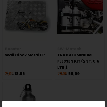
Booster
SW-Motech
Wall Clock Metal FP
TRAX ALUMINIUM
FLESSEN KIT (2 ST. 0,6
LTR.).
21,95
18,95
76,95
59,99