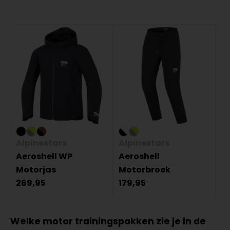
Alpinestars
Alpinestars
A
Aeroshell WP
Aeroshell
St
Motorjas
Motorbroek
A
269,95
179,95
2
Welke motor trainingspakken zie je in de