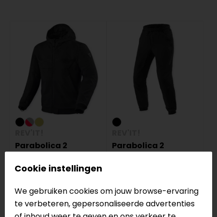
REV'IT!
REV'IT!
Parabolica 2
Parabolica 2
Motorhoodie
Motorbroek
Cookie instellingen
229,99
169,99
We gebruiken cookies om jouw browse-ervaring
te verbeteren, gepersonaliseerde advertenties
Voor wie is een motor trainingspak
of inhoud weer te geven en ons verkeer te