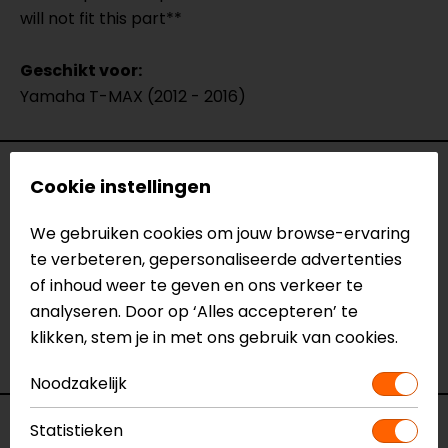
will not fit this part**
Geschikt voor:
Yamaha T-MAX (2012 - 2016)
Specificaties
Cookie instellingen
Naam
Kentekenplaathouder Yamaha T-
We gebruiken cookies om jouw browse-ervaring
MAX (2012 - 2016)
te verbeteren, gepersonaliseerde advertenties
Model
YT5104/12
of inhoud weer te geven en ons verkeer te
Merk
Barracuda
analyseren. Door op ‘Alles accepteren’ te
Kleur
N.v.t.
klikken, stem je in met ons gebruik van cookies.
Motormerk
Yamaha
Noodzakelijk
Voorraad
Statistieken