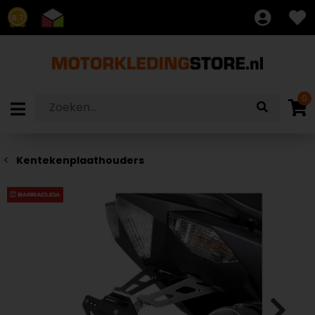
8.7
0
Kentekenplaathouders