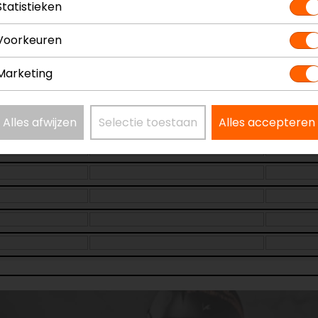
Statistieken
Voorkeuren
Marketing
Alles afwijzen
Laatst beschikbare maat!
Selectie toestaan
Alles accepteren