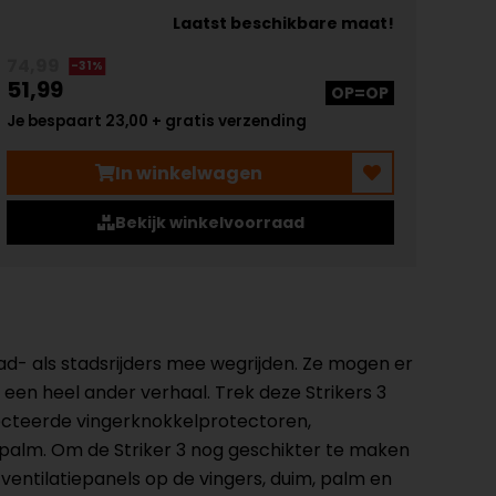
Laatst beschikbare maat!
74,99
-31%
51,99
OP=OP
Je bespaart 23,00 + gratis verzending
In winkelwagen
Bekijk winkelvoorraad
- als stadsrijders mee wegrijden. Ze mogen er
een heel ander verhaal. Trek deze Strikers 3
ecteerde vingerknokkelprotectoren,
alm. Om de Striker 3 nog geschikter te maken
ntilatiepanels op de vingers, duim, palm en