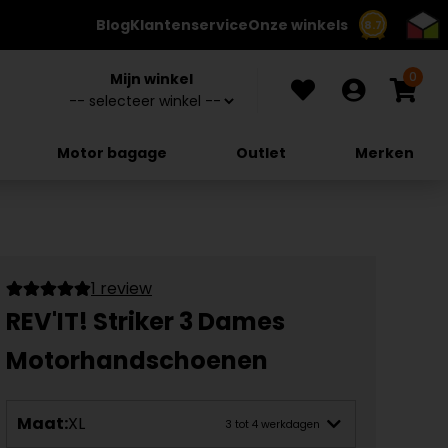
Blog
Klantenservice
Onze winkels
8.7
0
Mijn winkel
Motor bagage
Outlet
Merken
1 review
REV'IT! Striker 3 Dames
Motorhandschoenen
Maat:
XL
3 tot 4 werkdagen