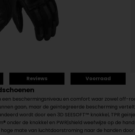
Reviews
Voorraad
ndschoenen
 een beschermingsniveau en comfort waar zowel off-road
 kunnen gaan, maar de geïntegreerde bescherming vertelt 
randeerd wordt door een 3D SEESOFT™ knokkel, TPR geïnj
onder de knokkel en PWR|shield weefwijze op de handp
hoge mate van luchtdoorstroming naar de handen door ve