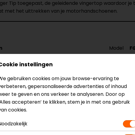
ger Tip toegepast, de geleidende vingertop waardoor je
at met het uittrekken van je motorhandschoenen.
n
Model
F
Kleur
Z
Cookie instellingen
We gebruiken cookies om jouw browse-ervaring te
verbeteren, gepersonaliseerde advertenties of inhoud
weer te geven en ons verkeer te analyseren. Door op
‘Alles accepteren’ te klikken, stem je in met ons gebruik
van cookies.
n de winkel Capelle. Top service!
Noodzakelijk