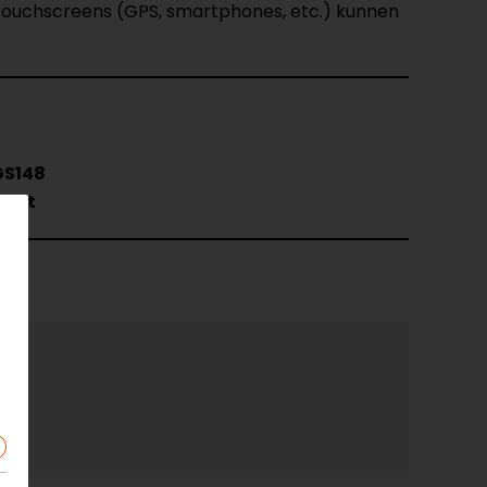
 touchscreens (GPS, smartphones, etc.) kunnen
GS148
wart