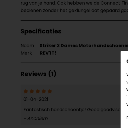
rug van je hand. Ook hebben we de Connect Fin
bedienen zonder het geklungel dat gepaard ga
Specificaties
Naam
Striker 3 Dames Motorhandschoene
Merk
REV'IT!
Reviews (1)
01-04-2021
Fantastisch handschoentje! Goed geadviseerd i
- Anoniem