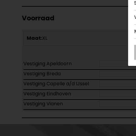
Voorraad
Maat:
XL
Vestiging Apeldoorn
Vestiging Breda
Vestiging Capelle a/d IJssel
Vestiging Eindhoven
Vestiging Vianen