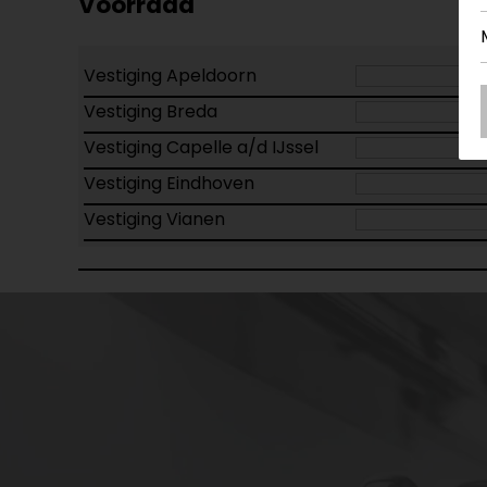
Voorraad
Vestiging Apeldoorn
Vestiging Breda
Vestiging Capelle a/d IJssel
Vestiging Eindhoven
Vestiging Vianen