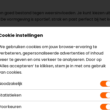
n goed bestand tegen weersinvloeden. Je kunt kiezen uit v
e vormgeving is sportief, strak en past perfect bij het 
Cookie instellingen
? Neem dan
contact
met ons op of kom langs in één van
o
kun je het product bekijken & passen en staan onze verko
We gebruiken cookies om jouw browse-ervaring te
verbeteren, gepersonaliseerde advertenties of inhoud
weer te geven en ons verkeer te analyseren. Door op
‘Alles accepteren’ te klikken, stem je in met ons gebruik
van cookies.
rosport Windscherm
Mo
Noodzakelijk
Kle
Statistieken
Voorkeuren