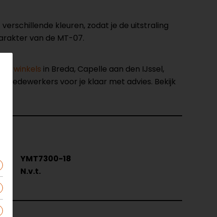
erschillende kleuren, zodat je de uitstraling
karakter van de MT-07.
nze winkels
in Breda, Capelle aan den IJssel,
opmedewerkers voor je klaar met advies. Bekijk
del
YMT7300-18
ur
N.v.t.