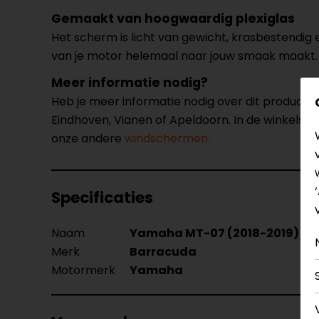
Gemaakt van hoogwaardig plexiglas
Het scherm is licht van gewicht, krasbestendig e
van je motor helemaal naar jouw smaak maakt. D
Meer informatie nodig?
Heb je meer informatie nodig over dit product
Eindhoven, Vianen of Apeldoorn. In de winkels 
onze andere
windschermen.
Specificaties
Naam
Yamaha MT-07 (2018-2019) Ae
Merk
Barracuda
Motormerk
Yamaha