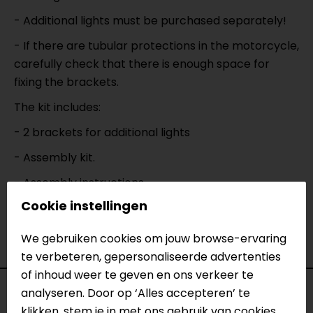
- Additional lights must be purchased separately!
- If there are tubular protections in the motorcycle,
carefully check that there is enough space for
fixing the brackets.
The kit includes:
- 2 brackets for additional lights
- Assembly kit.
- Assembly instructions.
Cookie instellingen
Geschikt voor:
Honda NC 750X (2015 - 2018)
We gebruiken cookies om jouw browse-ervaring
te verbeteren, gepersonaliseerde advertenties
of inhoud weer te geven en ons verkeer te
Specificaties
analyseren. Door op ‘Alles accepteren’ te
klikken, stem je in met ons gebruik van cookies.