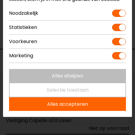
Naam
Extra-light Bracket Kit Honda Nc 750x
Noodzakelijk
(2015 - 2018)
Model
HCX7900-20
Statistieken
Merk
Barracuda
Kleur
N.v.t.
Voorkeuren
Marketing
Voorraad
Alles afwijzen
Vestiging Apeldoorn
Selectie toestaan
Niet op voorraad
Vestiging Breda
Alles accepteren
Niet op voorraad
Vestiging Capelle a/d IJssel
Niet op voorraad