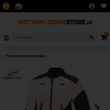
8.7
0
Textiele motorjassen