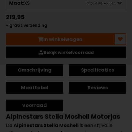
Maat:
XS
10 tot 14 werkdagen
219,95
+ gratis verzending
In winkelwagen
Bekijk winkelvoorraad
Omschrijving
Specificaties
Maattabel
Reviews
Voorraad
Alpinestars Stella Moshell Motorjas
De
Alpinestars Stella Moshell
is een stijlvolle