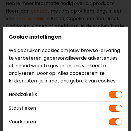
Heb je meer informatie nodig over dit product?
Neem dan
contact
met ons op of kom langs in één
van
onze winkels
in Breda, Capelle aan den IJssel,
Eindhoven, Vianen of Apeldoorn. In de winkels kun je
het product bekijken & passen en staan onze
Cookie instellingen
verkoopmedewerkers voor je klaar met advies.
Bekijk onze andere
textiele motorjassen.
We gebruiken cookies om jouw browse-ervaring
te verbeteren, gepersonaliseerde advertenties
of inhoud weer te geven en ons verkeer te
Specificaties
analyseren. Door op ‘Alles accepteren’ te
klikken, stem je in met ons gebruik van cookies.
Naam
Stella Moshell Motorjas
Noodzakelijk
Model
3310526
Merk
Alpinestars
Statistieken
Kleur
Zwart-Wit-Beige
Aanritsbaar
Niet aanritsbaar
Voorkeuren
Certificeringsklasse
A