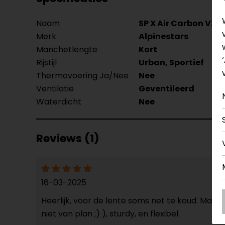
Naam
SP X Air Carbon V2
Merk
Alpinestars
Manchetlengte
Kort
Rijstijl
Urban, Sportief
Thermovoering Ja/Nee
Nee
Ventilatie
Geventileerd
Waterdicht
Nee
Reviews (1)
16-03-2025
Heerlijk, voor de lente soms net te koud. Maar
niet van plan ;) ), sturdy, en flexibel.