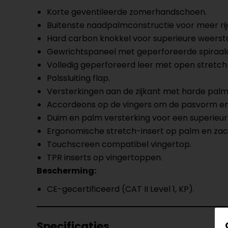
Korte geventileerde zomerhandschoen.
Buitenste naadpalmconstructie voor meer ri
Hard carbon knokkel voor superieure weerst
Gewrichtspaneel met geperforeerde spiraalcon
Volledig geperforeerd leer met open stretch
Polssluiting flap.
Versterkingen aan de zijkant met harde palmsc
Accordeons op de vingers om de pasvorm en 
Duim en palm versterking voor een superieure
Ergonomische stretch-insert op palm en zac
Touchscreen compatibel vingertop.
TPR inserts op vingertoppen.
Bescherming:
CE-gecertificeerd (CAT II Level 1, KP).
Specificaties