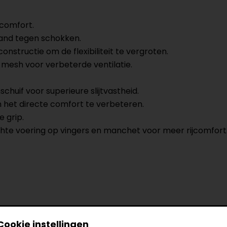
jcomfort.
and tegen schokken.
structie om de flexibiliteit te vergroten.
 mesh voor verbeterde ventilatie.
huif voor superieure slijtvastheid.
het directe comfort te verbeteren.
 grip.
hte voering op vingers en manchet voor meer rijcomfort
Cookie instellingen