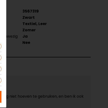
3567319
Zwart
Textiel, Leer
Zomer
 aanwezig
Ja
ser
Nee
 nog niet hoeven te gebruiken, en ben ik ook