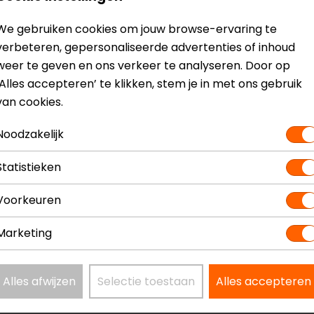
We gebruiken cookies om jouw browse-ervaring te
 Motorhandschoenen
Model
verbeteren, gepersonaliseerde advertenties of inhoud
Kleur
weer te geven en ons verkeer te analyseren. Door op
Materiaal
‘Alles accepteren’ te klikken, stem je in met ons gebruik
Seizoen
van cookies.
Touch tip
Vizier wis
Noodzakelijk
Statistieken
Voorkeuren
Marketing
 denk perfect voor de zomer. Goeie bescherming (denk ik,
Alles afwijzen
Selectie toestaan
Alles accepteren