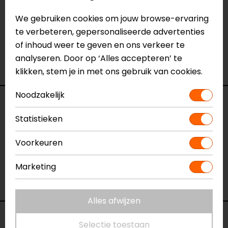
van
onze winkels
in Breda, Capelle aan den IJssel,
We gebruiken cookies om jouw browse-ervaring
Eindhoven, Vianen of Apeldoorn. In de winkels kun je
te verbeteren, gepersonaliseerde advertenties
het product bekijken & passen en staan onze
of inhoud weer te geven en ons verkeer te
verkoopmedewerkers voor je klaar met advies.
analyseren. Door op ‘Alles accepteren’ te
Bekijk onze andere
airbagvesten.
klikken, stem je in met ons gebruik van cookies.
Noodzakelijk
Specificaties
Statistieken
Naam
Avertum Street Tech-Air Dames
Voorkeuren
Airbagvest
Model
154136
Marketing
Merk
REV'IT!
Kleur
Zwart
Alles afwijzen
Voorraad
Selectie toestaan