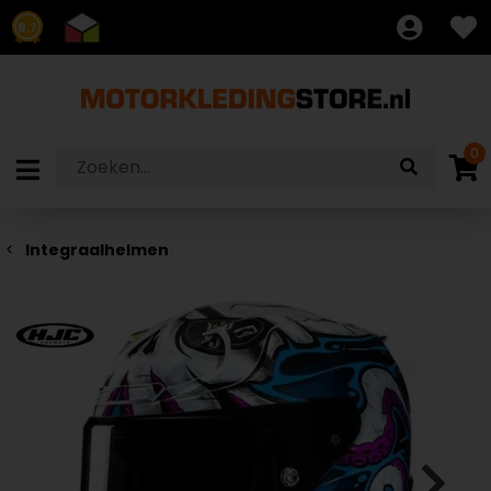
8.7
0
Integraalhelmen