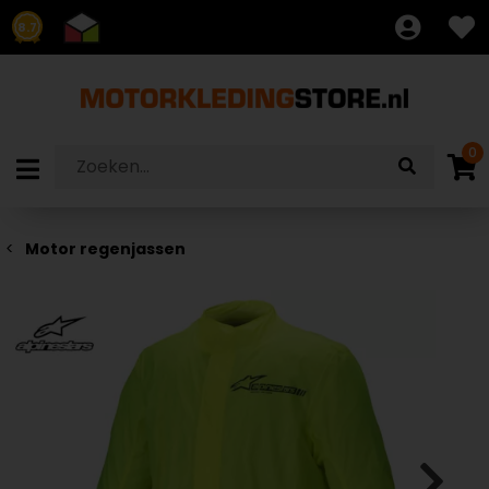
8.7
0
Motor regenjassen