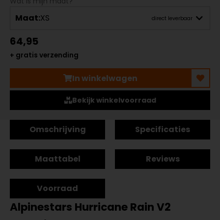
Wat is mijn maat?
Maat:
XS
direct leverbaar
64,95
+ gratis verzending
In winkelwagen
Bekijk winkelvoorraad
Omschrijving
Specificaties
Maattabel
Reviews
Voorraad
Alpinestars Hurricane Rain V2