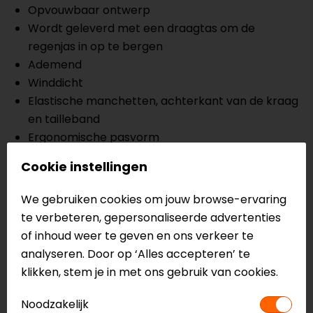
Opvouwbaar ontwerp
Wordt geleverd met een draagtas om de
regenjas in op te bergen
Ademend
Winddicht
Elastische manchetten, achterkant van de kraag
en tailleband
Ergonomische pasvorm
Comfort mesh binnenvoering
Cookie instellingen
Reflectiedetails
We gebruiken cookies om jouw browse-ervaring
Meer informatie nodig?
te verbeteren, gepersonaliseerde advertenties
Heb je meer informatie nodig over dit product?
of inhoud weer te geven en ons verkeer te
Neem dan
contact
met ons op of kom langs in één
analyseren. Door op ‘Alles accepteren’ te
van
onze winkels
in Breda, Capelle aan den IJssel,
klikken, stem je in met ons gebruik van cookies.
Eindhoven, Vianen of Apeldoorn. In de winkels kun je
Noodzakelijk
het product bekijken & passen en staan onze