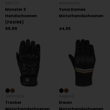
REV'IT!
Motoholic
Monster 3
Yuna Dames
Handschoenen
Motorhandschoenen
(FGS196)
99,99
44,95
John Doe
Segura
Tracker
Erwan
Motorhandschoenen
Motorhandschoenen