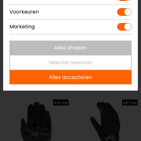
Voorkeuren
Marketing
Alles afwijzen
Selectie toestaan
Alpinestars
Held
Stella Smx-1 Air V2
Sanford
Alles accepteren
Motorhandschoenen
Motorhandschoenen
89,95
99,95
op=op
op=op