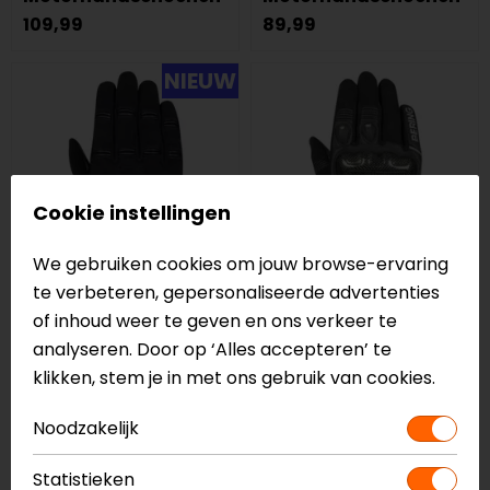
109,99
89,99
NIEUW
Cookie instellingen
We gebruiken cookies om jouw browse-ervaring
te verbeteren, gepersonaliseerde advertenties
of inhoud weer te geven en ons verkeer te
Segura
Bering
analyseren. Door op ‘Alles accepteren’ te
Lady Palmer
Raid
klikken, stem je in met ons gebruik van cookies.
Motorhandschoenen
Motorhandschoenen
44,99
79,99
Noodzakelijk
op=op
Statistieken