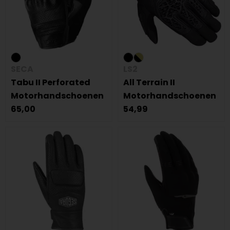
SECA
LS2
Tabu II Perforated
All Terrain II
Motorhandschoenen
Motorhandschoenen
65,00
54,99