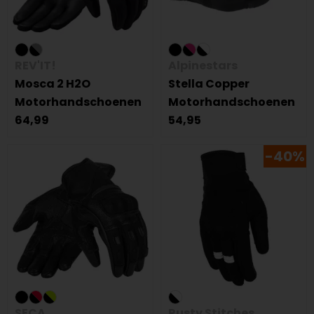
REV'IT!
Alpinestars
Mosca 2 H2O
Stella Copper
Motorhandschoenen
Motorhandschoenen
64,99
54,95
-40%
SECA
Rusty Stitches