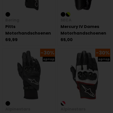
Bering
SECA
Pitts
Mercury IV Dames
Motorhandschoenen
Motorhandschoenen
69,99
65,00
-30%
-30%
op=op
op=op
Alpinestars
Alpinestars