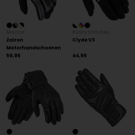
Macna
Rusty Stitches
Zairon
Clyde V3
Motorhandschoenen
59,95
44,95