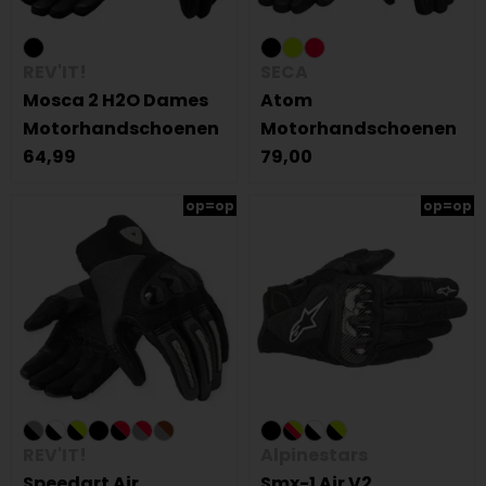
REV'IT!
SECA
Mosca 2 H2O Dames
Atom
Motorhandschoenen
Motorhandschoenen
64,99
79,00
op=op
op=op
REV'IT!
Alpinestars
Speedart Air
Smx-1 Air V2