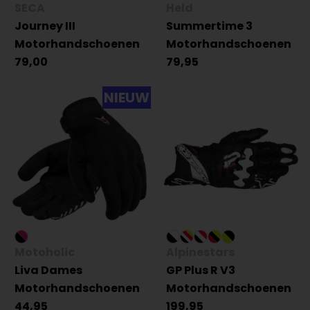
SECA
Held
Journey III
Summertime 3
Motorhandschoenen
Motorhandschoenen
79,00
79,95
NIEUW
Motoholic
Alpinestars
Liva Dames
GP Plus R V3
Motorhandschoenen
Motorhandschoenen
44,95
199,95