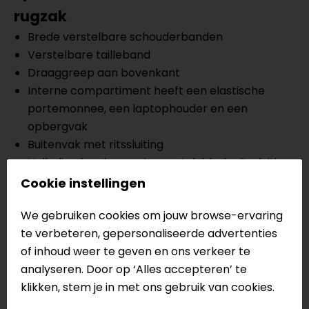
rugzak
Brede verstelbare schouderbanden
Verstelbare tailleband
Draaggreep aan bovenkant
Interne compartiment heeft een elastische
portemonnee, een laptophouder en een
opbergvak
Buitenvak met ritssluiting
Volledige brede opening met dubbele ritssluiting
Verstevigd onderpaneel
Cookie instellingen
Vier verstelbare compressieriemen
We gebruiken cookies om jouw browse-ervaring
Twee elastische externe, half open vakken voor
te verbeteren, gepersonaliseerde advertenties
het opbergen van waterflessen of andere
of inhoud weer te geven en ons verkeer te
spullen
analyseren. Door op ‘Alles accepteren’ te
Draagvermogen van 17L
klikken, stem je in met ons gebruik van cookies.
Wordt geleverd met regenhoes
3D mesh rugkussen