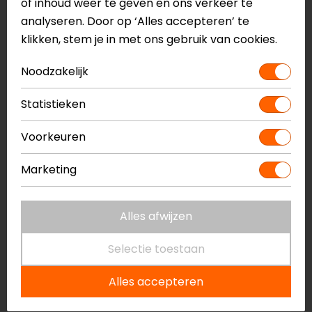
of inhoud weer te geven en ons verkeer te
Jouw e-mailadres
*
analyseren. Door op ‘Alles accepteren’ te
klikken, stem je in met ons gebruik van cookies.
Telefoonnummer
Noodzakelijk
C.V. (pdf, doc, docx, odt)
*
Statistieken
Voorkeuren
Motivatiebrief (pdf, doc, docx, odt)
Marketing
LinkedIn profiel
Alles afwijzen
Toelichting:
Selectie toestaan
Alles accepteren