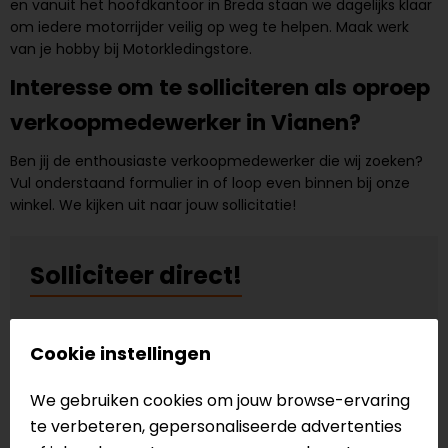
en vanuit het hoofdkantoor in Breda staan we dagelijks klaar
om iedere motorrijder veilig op weg te helpen. Maak werk
van je hobby bij Motorkledingstore.
Interesse om te solliciteren als oproep
verkoopmedewerker in Vianen?
Ben jij de enthousiaste verkoopmedewerker die wij zoeken?
Vul onderstaand formulier in of loop even binnen bij onze
winkel. We kijken uit naar jouw sollicitatie!
Solliciteer direct!
Naam
*
Cookie instellingen
Adres
We gebruiken cookies om jouw browse-ervaring
te verbeteren, gepersonaliseerde advertenties