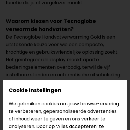
functie die je rit zorgelozer maakt.
Waarom kiezen voor Tecnoglobe
verwarmde handvatten?
De Tecnoglobe Handvatverwarming Gold is een
uitstekende keuze voor wie een compacte,
krachtige en gebruiksvriendelijke oplossing zoekt.
Het geïntegreerde display maakt aparte
bedieningselementen overbodig, terwijl de vijf
instelbare standen en automatische uitschakeling
zorgen voor maximaal gemak en veiligheid.
Cookie instellingen
Specificaties van de Tecnoglobe
We gebruiken cookies om jouw browse-ervaring
Handvatverwarming
te verbeteren, gepersonaliseerde advertenties
Verwarmde handvatten
of inhoud weer te geven en ons verkeer te
Geïntegreerd display linker handvat
analyseren. Door op ‘Alles accepteren’ te