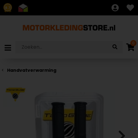
8.7
0
Handvatverwarming