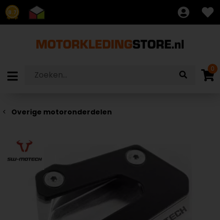
8.7
0
Overige motoronderdelen