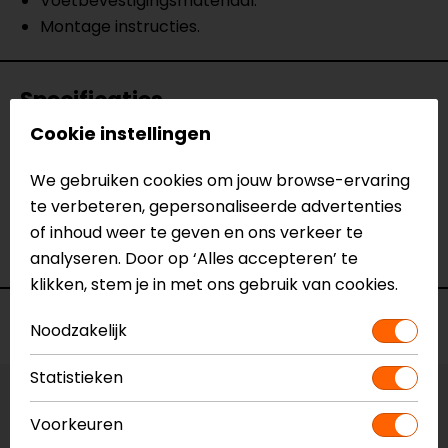
Voetbevestigingsmateriaal.
Montage instructies.
Specificaties
Cookie instellingen
Naam
Zijstandaard voet, Suzuki DL 650 ('04-
'11).
We gebruiken cookies om jouw browse-ervaring
Model
STS.05.102.10001/S
te verbeteren, gepersonaliseerde advertenties
Merk
SW-Motech
of inhoud weer te geven en ons verkeer te
Kleur
N.v.t.
analyseren. Door op ‘Alles accepteren’ te
klikken, stem je in met ons gebruik van cookies.
Voorraad
Noodzakelijk
Statistieken
Vestiging Apeldoorn
Voorkeuren
Niet op voorraad