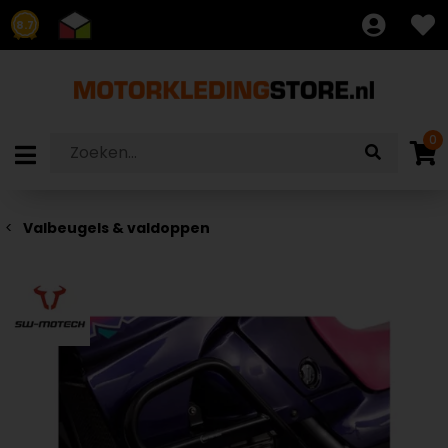
8.7
0
Valbeugels & valdoppen