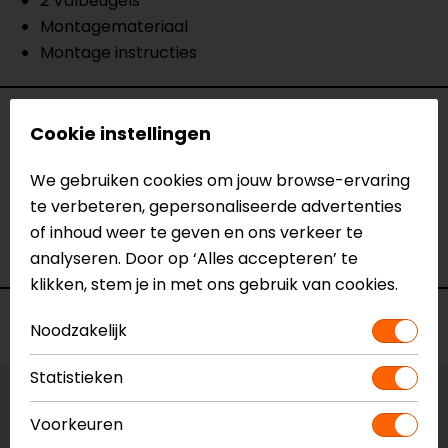
2 Valbeugels
Montagemateriaal
Montage instructies
Specificaties
Cookie instellingen
Naam
Valbeugel, Kawasaki KLE 500.
We gebruiken cookies om jouw browse-ervaring
Model
SBL.08.327.100
te verbeteren, gepersonaliseerde advertenties
Merk
SW-Motech
of inhoud weer te geven en ons verkeer te
Kleur
N.v.t.
analyseren. Door op ‘Alles accepteren’ te
klikken, stem je in met ons gebruik van cookies.
Voorraad
Noodzakelijk
Statistieken
Vestiging Apeldoorn
Voorkeuren
Niet op voorraad