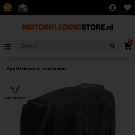
8.7
0
Sporttassen & reistassen