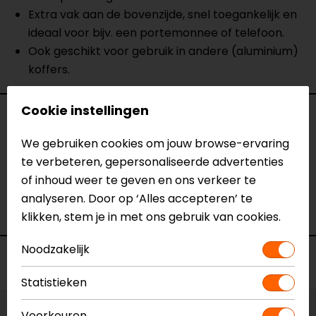
Extra vak aan de bovenzijde, snel toegankelijk en
ideaal voor bijv. een portemonnee of telefoon.
Ook geschikt voor gebruik in andere (aluminium)
koffers.
Cookie instellingen
Specificaties
We gebruiken cookies om jouw browse-ervaring
Naam
Trax Gear Plus, Binnentas.
te verbeteren, gepersonaliseerde advertenties
Model
1874536
of inhoud weer te geven en ons verkeer te
Merk
SW-Motech
analyseren. Door op ‘Alles accepteren’ te
Kleur
N.v.t.
klikken, stem je in met ons gebruik van cookies.
Noodzakelijk
Voorraad
Statistieken
Voorkeuren