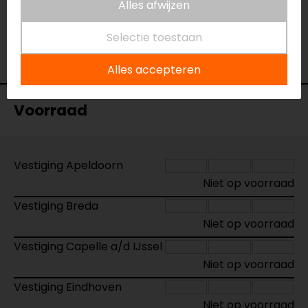
Alles afwijzen
MT-07 Tracer (16-)
Model
1892123
Selectie toestaan
Merk
SW-Motech
Kleur
Zwart
Alles accepteren
Voorraad
Vestiging Apeldoorn
Niet op voorraad
Vestiging Breda
Niet op voorraad
Vestiging Capelle a/d IJssel
Niet op voorraad
Vestiging Eindhoven
Niet op voorraad