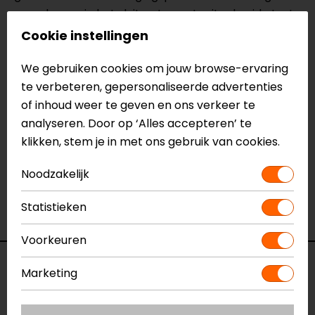
vervolgens via het sluitsysteem. In uitgebreide tests
heeft de DUSC bewezen dat hij ook bij sterke
Cookie instellingen
trillingen betrouwbaar op de drager blijft zitten.
We gebruiken cookies om jouw browse-ervaring
Meer informatie nodig?
te verbeteren, gepersonaliseerde advertenties
Heb je meer informatie nodig over dit product?
of inhoud weer te geven en ons verkeer te
Neem dan
contact
met ons op of kom langs in één
analyseren. Door op ‘Alles accepteren’ te
van
onze winkels
in Breda, Capelle aan den IJssel,
klikken, stem je in met ons gebruik van cookies.
Eindhoven, Vianen of Apeldoorn. In de winkels kun je
het product bekijken & passen en staan onze
Noodzakelijk
verkoopmedewerkers voor je klaar met advies.
Statistieken
Bekijk onze andere
topkoffers.
Voorkeuren
Specificaties
Marketing
Naam
Topkoffersysteem DUSC 41L Yamaha