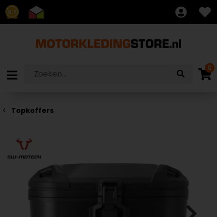
8.7
0
Topkoffers