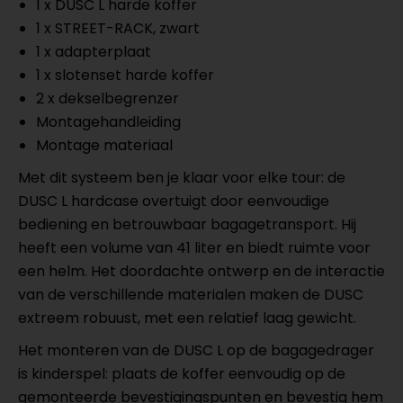
1 x DUSC L harde koffer
1 x STREET-RACK, zwart
1 x adapterplaat
1 x slotenset harde koffer
2 x dekselbegrenzer
Montagehandleiding
Montage materiaal
Met dit systeem ben je klaar voor elke tour: de
DUSC L hardcase overtuigt door eenvoudige
bediening en betrouwbaar bagagetransport. Hij
heeft een volume van 41 liter en biedt ruimte voor
een helm. Het doordachte ontwerp en de interactie
van de verschillende materialen maken de DUSC
extreem robuust, met een relatief laag gewicht.
Het monteren van de DUSC L op de bagagedrager
is kinderspel: plaats de koffer eenvoudig op de
gemonteerde bevestigingspunten en bevestig hem