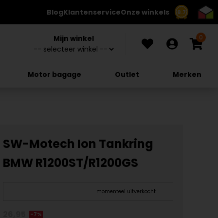
Blog
Klantenservice
Onze winkels
8.7
0
Mijn winkel
Motor bagage
Outlet
Merken
SW-Motech Ion Tankring
BMW R1200ST/R1200GS
momenteel uitverkocht
26,95
-7%