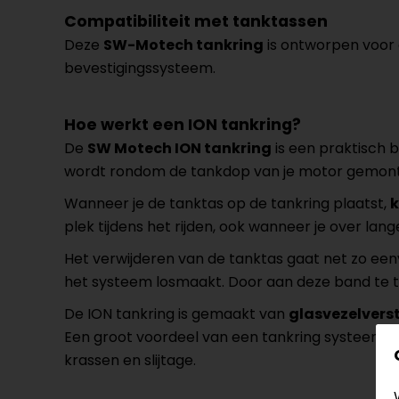
Compatibiliteit met tanktassen
Deze
SW-Motech tankring
is ontworpen voor
bevestigingssysteem.
Hoe werkt een ION tankring?
De
SW Motech ION tankring
is een praktisch 
wordt rondom de tankdop van je motor gemontee
Wanneer je de tanktas op de tankring plaatst,
k
plek tijdens het rijden, ook wanneer je over lan
Het verwijderen van de tanktas gaat net zo eenv
het systeem losmaakt. Door aan deze band te tr
De ION tankring is gemaakt van
glasvezelvers
Een groot voordeel van een tankring systeem i
krassen en slijtage.