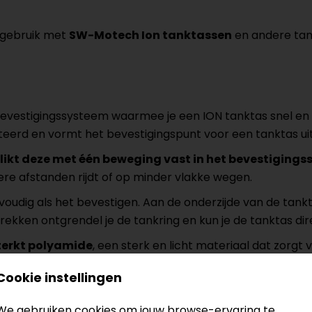
 gebruik met
SW-Motech Ion tanktassen
en andere tan
bevestigingssysteem waarmee je een ION tanktas snel en v
rd en vormt het bevestigingspunt voor een tanktas uit 
likt deze met één beweging vast in het bevestiging
gere afstanden rijdt of op minder vlakke wegen.
oudig als het bevestigen. Aan de onderzijde van de tankt
ekken ontgrendel je de tankring en kun je de tanktas dir
terkt polyamide
, een sterk en licht materiaal dat zorgt
s dat de tanktas
niet direct op de tank rust
. Hierdoor bl
Cookie instellingen
We gebruiken cookies om jouw browse-ervaring te