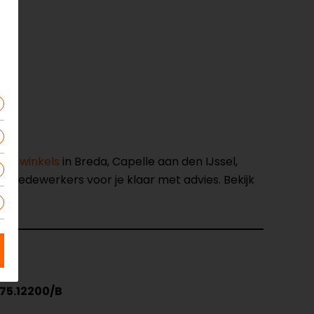
nze winkels
in Breda, Capelle aan den IJssel,
opmedewerkers voor je klaar met advies. Bekijk
75.12200/B