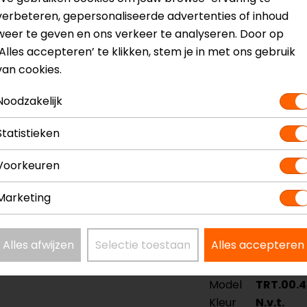
nkring
verbeteren, gepersonaliseerde advertenties of inhoud
weer te geven en ons verkeer te analyseren. Door op
‘Alles accepteren’ te klikken, stem je in met ons gebruik
tpunten nabij de brandstoftankopening
van cookies.
 om de motor bij te tanken
Noodzakelijk
iet op de tank
Statistieken
? Neem dan
contact
met ons op of kom langs in één van
o
Voorkeuren
kun je het product bekijken & passen en staan onze verko
Marketing
Alles afwijzen
Selectie toestaan
Alles accepteren
Model
TRT.00.4
Kleur
N.v.t.