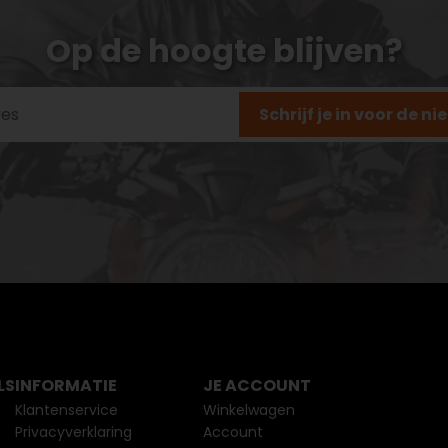
Op de hoogte blijven?
Schrijf je in voor de n
LS
INFORMATIE
JE ACCOUNT
Klantenservice
Winkelwagen
Privacyverklaring
Account