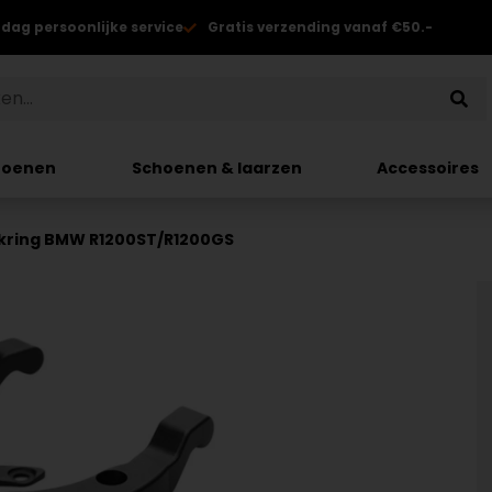
 dag persoonlijke service
Gratis verzending vanaf €50.-
hoenen
Schoenen & laarzen
Accessoires
kring BMW R1200ST/R1200GS