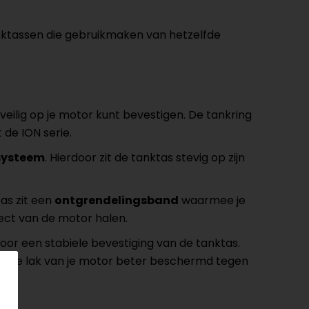
ktassen die gebruikmaken van hetzelfde
eilig op je motor kunt bevestigen. De tankring
de ION serie.
ssysteem
. Hierdoor zit de tanktas stevig op zijn
as zit een
ontgrendelingsband
waarmee je
ect van de motor halen.
 voor een stabiele bevestiging van de tanktas.
ijft de lak van je motor beter beschermd tegen