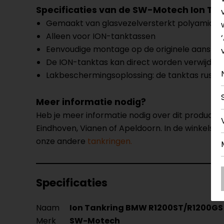
Specificaties van de SW-Motech Ion Ta
Gemaakt van glasvezelversterkt polyamide
Alleen voor ION-tanktassen
Eenvoudige montage op de originele aanslui
De ION-tanktas kan direct worden verwijderd
Lakbeschermingsoplossing: de tanktas rust n
Meer informatie nodig?
Heb je meer informatie nodig over dit product
Eindhoven, Vianen of Apeldoorn. In de winkels 
onze andere
tankringen.
Specificaties
Naam
Ion Tankring BMW R1200ST/R1200GS
Merk
SW-Motech