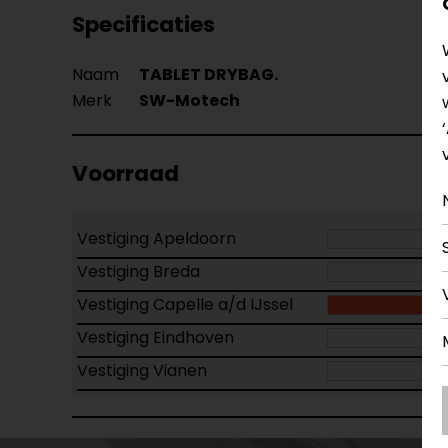
Specificaties
Naam
TABLET DRYBAG.
Merk
SW-Motech
Voorraad
Vestiging Apeldoorn
Vestiging Breda
Vestiging Capelle a/d IJssel
Vestiging Eindhoven
Vestiging Vianen