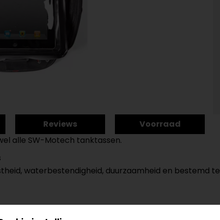
Reviews
Voorraad
jwel alle SW-Motech tanktassen.
s
astheid, waterbestendigheid, duurzaamheid en bestemd t