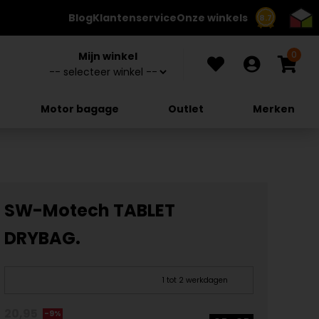
Blog
Klantenservice
Onze winkels
8.7
0
Mijn winkel
Motor bagage
Outlet
Merken
SW-Motech TABLET
DRYBAG.
1 tot 2 werkdagen
20,95
-9%