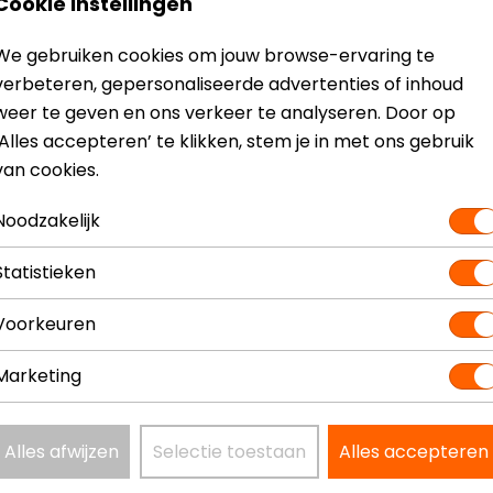
Cookie instellingen
We gebruiken cookies om jouw browse-ervaring te
Model
1874148
verbeteren, gepersonaliseerde advertenties of inhoud
Kleur
N.v.t.
weer te geven en ons verkeer te analyseren. Door op
‘Alles accepteren’ te klikken, stem je in met ons gebruik
van cookies.
Noodzakelijk
Statistieken
Voorkeuren
Marketing
Alles afwijzen
Selectie toestaan
Alles accepteren