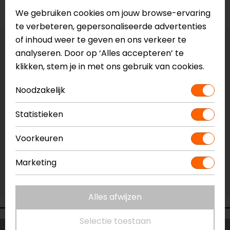
Voorraad
We gebruiken cookies om jouw browse-ervaring
te verbeteren, gepersonaliseerde advertenties
of inhoud weer te geven en ons verkeer te
Vestiging Apeldoorn
analyseren. Door op ‘Alles accepteren’ te
Niet op voorraad
klikken, stem je in met ons gebruik van cookies.
Vestiging Breda
Noodzakelijk
Niet op voorraad
Vestiging Capelle a/d IJssel
Statistieken
Niet op voorraad
Voorkeuren
Vestiging Eindhoven
Niet op voorraad
Marketing
Vestiging Vianen
Niet op voorraad
Alles afwijzen
Selectie toestaan