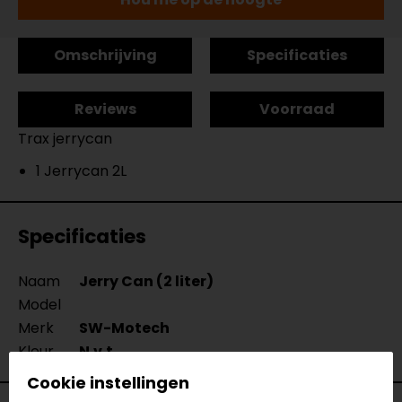
Omschrijving
Specificaties
Reviews
Voorraad
Trax jerrycan
1 Jerrycan 2L
Specificaties
Naam
Jerry Can (2 liter)
Model
Merk
SW-Motech
Kleur
N.v.t.
Cookie instellingen