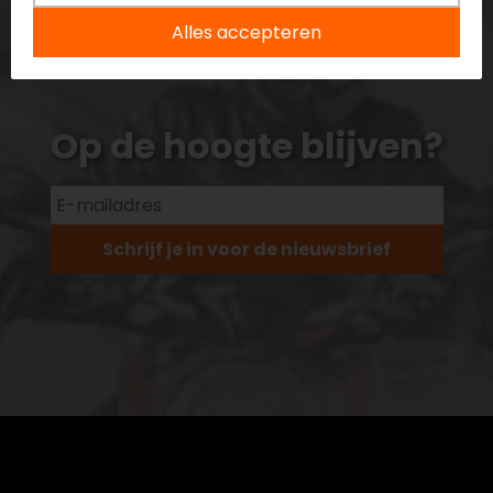
Alles accepteren
Op de hoogte blijven?
Schrijf je in voor de nieuwsbrief