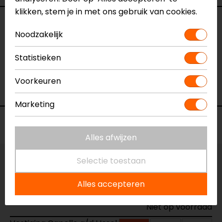
klikken, stem je in met ons gebruik van cookies.
Specificaties
Noodzakelijk
Naam
Weather Cover S21+
Statistieken
Model
55239
Merk
SP Connect
Voorkeuren
Kleur
N.v.t.
Marketing
Voorraad
Alles afwijzen
Selectie toestaan
Vestiging Apeldoorn
Niet op voorraad
Alles accepteren
Vestiging Breda
Niet op voorraad