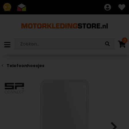
8.7
0
Telefoonhoesjes