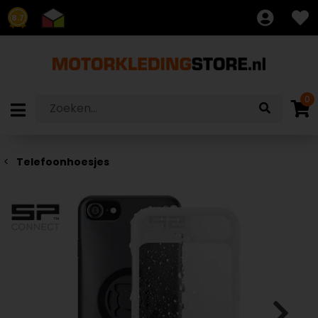
8.7
0
Telefoonhoesjes