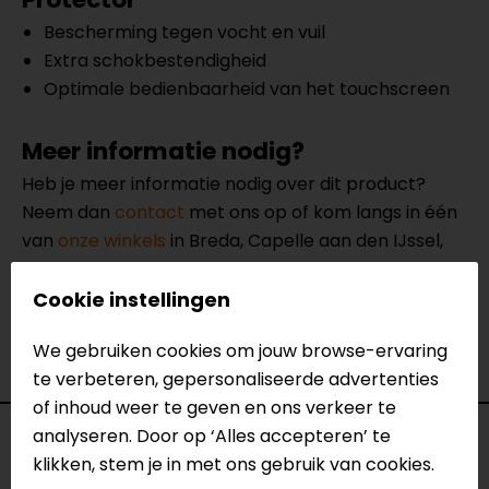
Bescherming tegen vocht en vuil
Extra schokbestendigheid
Optimale bedienbaarheid van het touchscreen
Meer informatie nodig?
Heb je meer informatie nodig over dit product?
Neem dan
contact
met ons op of kom langs in één
van
onze winkels
in Breda, Capelle aan den IJssel,
Eindhoven, Vianen of Apeldoorn. In de winkels kun je
het product bekijken & passen en staan onze
Cookie instellingen
verkoopmedewerkers voor je klaar met advies.
We gebruiken cookies om jouw browse-ervaring
Bekijk onze andere
telefoon accessoires.
te verbeteren, gepersonaliseerde advertenties
of inhoud weer te geven en ons verkeer te
analyseren. Door op ‘Alles accepteren’ te
Specificaties
klikken, stem je in met ons gebruik van cookies.