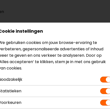
en
Cookie instellingen
? Neem dan
contact
met ons op of kom langs in één van
o
kun je het product bekijken & passen en staan onze verko
We gebruiken cookies om jouw browse-ervaring te
verbeteren, gepersonaliseerde advertenties of inhoud
weer te geven en ons verkeer te analyseren. Door op
‘Alles accepteren’ te klikken, stem je in met ons gebruik
van cookies.
Model
55
Noodzakelijk
Kleur
N.
Statistieken
Voorkeuren