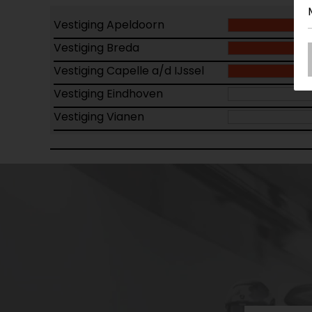
Vestiging Apeldoorn
Vestiging Breda
Vestiging Capelle a/d IJssel
Vestiging Eindhoven
Vestiging Vianen