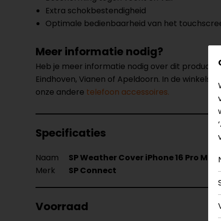
Extra schokbestendigheid
Optimale bedienbaarheid van het touchscre
Meer informatie nodig?
Heb je meer informatie nodig over dit product
Eindhoven, Vianen of Apeldoorn. In de winkels 
onze andere
telefoon accessoires.
Specificaties
Naam
SP Weather Cover iPhone 16 Pro Max
Merk
SP Connect
Voorraad