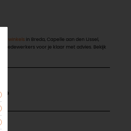
nze winkels
in Breda, Capelle aan den IJssel,
opmedewerkers voor je klaar met advies. Bekijk
279
v.t.