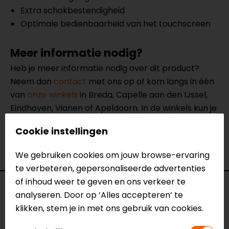
Extra schokbestendigheid
Optimale bedienbaarheid van het touchscreen
Meer informatie nodig?
Heb je meer informatie nodig over dit product?
Neem dan
contact
met ons op of kom langs in één
van
onze winkels
in Breda, Capelle aan den IJssel,
Eindhoven, Vianen of Apeldoorn. In de winkels kun je
het product bekijken & passen en staan onze
Cookie instellingen
verkoopmedewerkers voor je klaar met advies.
Bekijk onze andere
telefoon accessoires.
We gebruiken cookies om jouw browse-ervaring
te verbeteren, gepersonaliseerde advertenties
of inhoud weer te geven en ons verkeer te
Specificaties
analyseren. Door op ‘Alles accepteren’ te
klikken, stem je in met ons gebruik van cookies.
Naam
SP Weather Cover A55