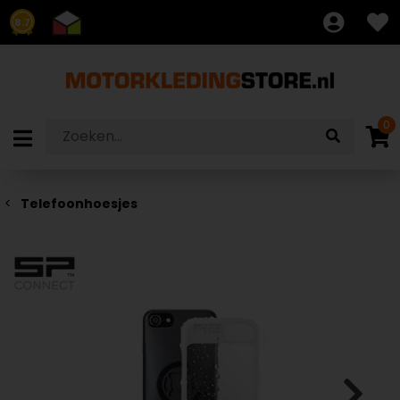
8.7
0
Telefoonhoesjes