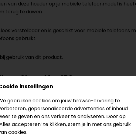
gen van deze houder op je mobiele telefoonmodel is heel 
m terug te duwen.
oos verstelbaar en is geschikt voor mobiele telefoons 
foons gebruikt.
ij gebruik van dit product.
 Phone Clamp Max SPC+
Cookie instellingen
udige rotatie van 90° - geen magnetische hechting
 met een maximale dikte van 14,5 mm
We gebruiken cookies om jouw browse-ervaring te
verbeteren, gepersonaliseerde advertenties of inhoud
hap SPC+
weer te geven en ons verkeer te analyseren. Door op
‘Alles accepteren’ te klikken, stem je in met ons gebruik
van cookies.