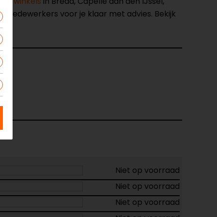
nze winkels
in Breda, Capelle aan den IJssel,
opmedewerkers voor je klaar met advies. Bekijk
657
art
Niet op voorraad
Niet op voorraad
Niet op voorraad