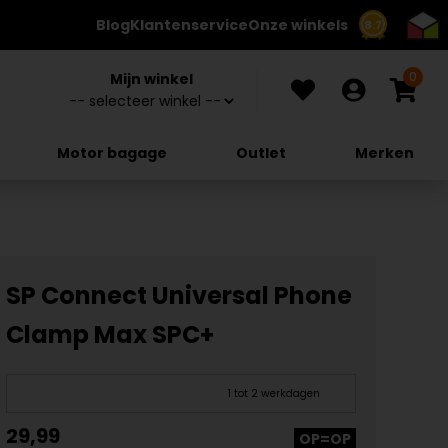
Blog
Klantenservice
Onze winkels
8.7
0
Mijn winkel
Motor bagage
Outlet
Merken
SP Connect Universal Phone
Clamp Max SPC+
1 tot 2 werkdagen
29,99
OP=OP