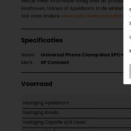
Heb je meer informatie nodig over dit product
Eindhoven, Vianen of Apeldoorn. In de winkels 
ook onze andere
universele telefoonhouders.
Specificaties
Naam
Universal Phone Clamp Max SPC+
Merk
SP Connect
Voorraad
Vestiging Apeldoorn
Vestiging Breda
Vestiging Capelle a/d IJssel