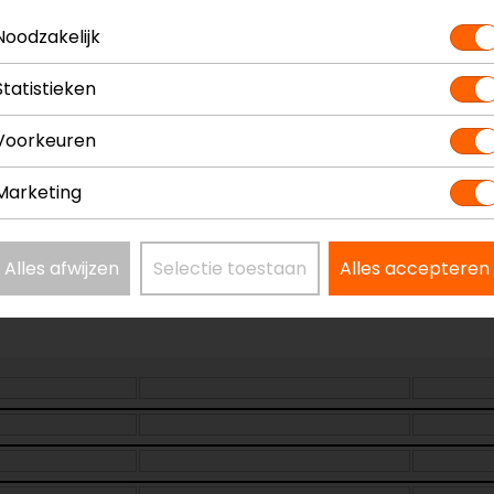
? Neem dan
contact
met ons op of kom langs in één van
o
kun je het product bekijken & passen en staan onze verko
Noodzakelijk
Statistieken
Voorkeuren
Marketing
Model
52
Kleur
Zw
Alles afwijzen
Selectie toestaan
Alles accepteren