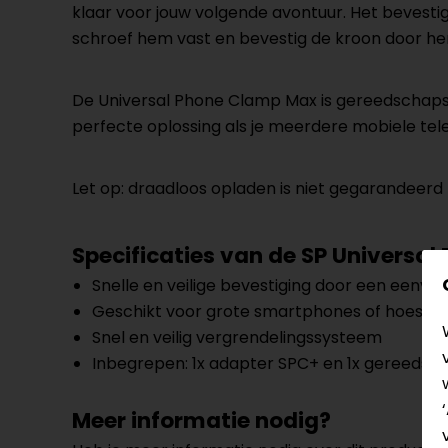
klaar voor jouw volgende avontuur. Het bevesti
schroef hem vast en bevestig de kroon door he
De Universal Phone Clamp Max is gereedschapsl
perfecte oplossing als je meerdere mobiele tele
Let op: draadloos opladen is niet gegarandeerd b
Specificaties van de
SP Universal
Snelle en veilige bevestiging door een eenvo
Geschikt voor grote smartphones of hoesjes
Snel en veilig vergrendelingssysteem
Inbegrepen: 1x adapter SPC+ en 1x gereedsc
Meer informatie nodig?