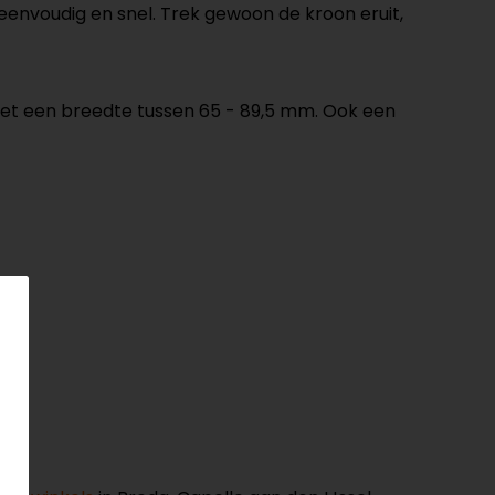
eenvoudig en snel. Trek gewoon de kroon eruit,
met een breedte tussen 65 - 89,5 mm. Ook een